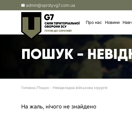
admin@sprotyvg7.com.ua
Про нас
Новини
Навч
ПОШУК - НЕВІД
Головна
Пошук - Невідкладна військова хірургія
На жаль, нічого не знайдено