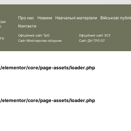
Про нас
Новини
Навчальні матеріали
Військові публі
Сил
,
Контакти
Офіційний сайт ТрО
Офіційний сайт ЗСУ
го
Сайт Міністерства оборони
Сайт ДН ТРО G7
elementor/core/page-assets/loader.php
elementor/core/page-assets/loader.php