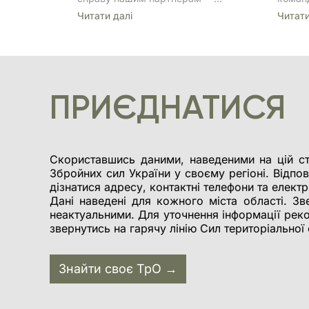
благодійному фонду «Повернись
капіта
Читати далi
Читати
живим», який відтепер буде
команд
опікуватись сайтом та
оновл
соцмережами.
бою на
баталь
оновле
заверш
капіта
ПРИЄДНАТИСЯ
підроз
капіта
військ
тактич
Скориставшись даними, наведеними на цій ст
Збройних сил України у своєму регіоні. Відпов
дізнатися адресу, контактні телефони та елект
Дані наведені для кожного міста області. Зве
неактуальними. Для уточнення інформації рек
звернутись на гарячу лінію Сил територіально
Знайти своє ТрО →