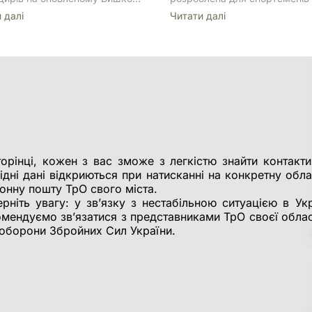
нів Вишкіл капітанів випустив
мисливців, щоб допомогти
 далi
Читати далi
ирів, підготовлених за
розрахувати характеристики
еною програмою Планування
траєкторії польоту кулі та не
 рівні роти та штабу
поправки для прицілювання
йону, військове лідерство та
на програма — 66 офіцерів
или тримісячний «‎Вишкіл
нів» та вирушили до своїх
ділів.Цього року «‎Вишкіл
нів» став курсом професійної
ової освіти «Командний курс
ного рівня L-1C “Вишкіл […]
орінці, кожен з вас зможе з легкістю знайти контакти
ідні дані відкриються при натисканні на конкретну обл
ронну пошту ТрО свого міста.
рніть увагу: у зв’язку з нестабільною ситуацією в Укр
омендуємо зв’язатися з представниками ТрО своєї облас
ї оборони Збройних Сил України.