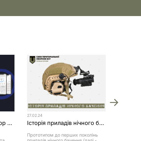
27.02.24
Балістичний калькулятор «Стрілець»
Історія приладів нічного бачення
Прототипом до перших поколінь
та
приладів нічного бачення (далі -