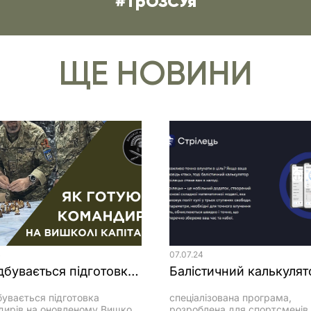
#ТрОЗСУя
ЩЕ НОВИНИ
4
07.07.24
Як відбувається підготовка командирів на оновленому Вишколі капітанів
бувається підготовка
спеціалізована програма,
дирів на оновленому Вишколі
розроблена для спортсменів 