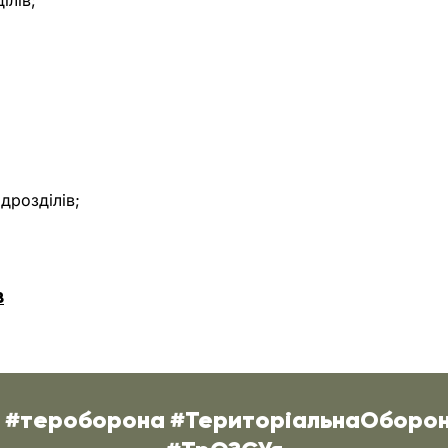
ілів;
дрозділів;
В
О #тероборона #ТериторіальнаОборо