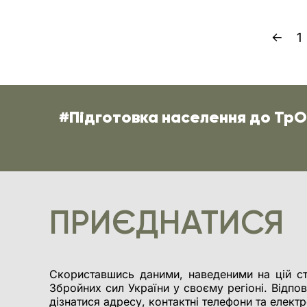
ворожим
пам’ята
постійн
1
поверне
Допомог
відрізня
Вогнем 
загрози
часу на
#Підготовка населення до Тр
ПРИЄДНАТИСЯ
Скориставшись даними, наведеними на цій ст
Збройних сил України у своєму регіоні. Відпов
дізнатися адресу, контактні телефони та елект