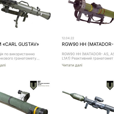
12.04.22
 «CARL GUSTAV»
ція по використанню
RGW90 HH (MATADOR- AS, 
нкового гранатомету
L1A1) Реактивний гранатоме
ї дії 84-ММ "CARL GUSTAV"
90 HH (вгорі) та RGW-90 HH-T
далi
Читати далi
тандемною БЧ та електронн
прицільним комплексом (вниз
Гранатомет RGW-60 Гранато
RGW-110 з тандемною
протитанковою БЧ та приціл
комплексом Dynahawk
Відео:https://youtu.be/CdnG6
ОГЛЯД СИСТЕМИ RGW90 HH
ПРОТИТАНКОВА ЗБРОЯ
ОДНОРАЗОВОГО ВИКОРИСТ
БЕЗВІДКОТНА ГАРМАТА 90 