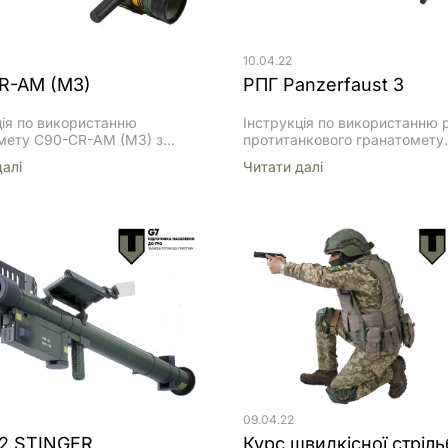
HEAT/HESH HEAT ПРОТИТАН
КУМУЛЯТИВНИЙ СНАРЯД (H
EXPLOSIVE […]
10.04.22
R-AM (M3)
РПГ Panzerfaust 3
ція по використанню
Інструкція по використанню 
мету С90-СR-AM (M3) з
протитанкового гранатомету
ндажною/осколково-
Panzerfaust 3 ЗАХОДИ БЕЗП
далi
Читати далi
ю гранатою (УВАГА!
ЗАСОБИ ІНДИВУДУЛЬНОГО
ція щодо ТТХ гранатомету
ЗАХИСТУ РЕЗУЛЬТАТ ЗАПУС
ться ВИКЛЮЧНО гранатомету
ОГЛЯД СИСТЕМИ Гранатоме
0-СR-AM (M3) з
побудований по схемі Девіса.
ндажною/осколково-
запуску гранати порохові газ
ю гранатою.) Загальні
напряму виходять з пускової
і Instalaza C90 – це 90 мм
а виштовхують з її хвостової
ний гранатомет, разового
протимасу (металевий порош
тання, виробництва Instalaza
компенсації віддачі, а самі п
). Вогонь ведеться з плеча,
гази виходять через дульний 
людиною.Може бути
Таке […]
ий пристроєм нічного
 типу VN38-C або аналогами.
 […]
09.04.22
92 STINGER