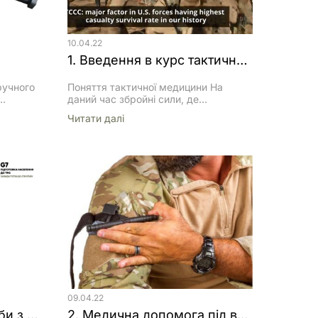
КОВИЙ
IGH
10.04.22
1. Введення в курс тактичної медицини
ручного
Поняття тактичної медицини На
даний час збройні сили, де
ЕКИ
впроваджено систему навчання
Читати далi
відповідно до рекомендацій СоТССС
КУ
(країни НАТО, їх союзники, інші),
т
згідно з останніми аналітичними
 Під час
даними, мають найкращу за їх
и не
історію систему надання медичної
 труби,
допомоги та евакуації під час
 частини
бойових дійДотримання
ок) для
рекомендацій дають можливість
орохові
залишитись живими максимальній
зріз.
кількості поранених військових
Порівняльна статистика померлих
військовослужбовців за […]
09.04.22
Курс швидкісної стрільби з пістолета на середніх та коротких дистанціях (відео)
2. Медична допомога під вогнем (в червоній зоні)