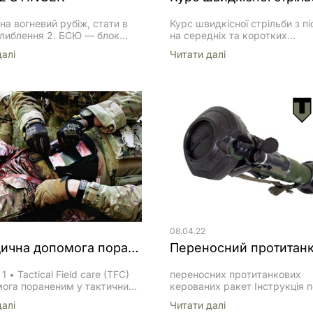
 на вогневий рубіж, стати в
Курс швидкісної стрільби з п
глиблення 2. БСЮ — блок
на середніх та коротких
уючої речовини батареї який
дистанціяхдля військовослуж
далi
Читати далi
безпечувати живлення ракети
підрозділів територіальної о
ична колба) Вставити знизу у
Епізод 1 Вихідне положення д
отвір 3. Ти готуєшся,
стрільби з пістолета
єш блок живлення. 4.
Військовослужбовець розта
 через приціл. Знаходиш
відносно противника під кут
. Ліву руку тримай попереду,
градусів; Ноги розташувати 
ці блокування. Праву на
ширині плечей, коліна злегка з
ачі SNA. 6. Знайшов літак,
центр тяжіння посередені; Лі
підняти і притиснути долонею
себе в районі сонячного спле
Корпус нахилити […]
08.04.22
3. Медична допомога пораненим у тактичних умовах (Частина 1)
1 • Tactical Field care (TFC)
переносних протитанкових
ога пораненим у тактичних
керованих ракет Інструкція п
 Загрози безпосереднього
використанню NLAW Відео:
далi
Читати далi
я пораненого та рятівника
Призначення та загальна