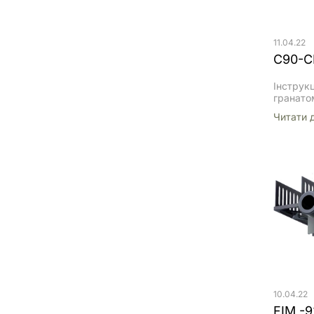
11.04.22
С90-С
Інструк
гранато
антиблі
Читати 
фугасно
Інформа
стосує
типу С9
антиблі
фугасно
відомост
реактив
викорис
(Іспанія
однією 
оснащен
бачення
Основні
10.04.22
FIM -