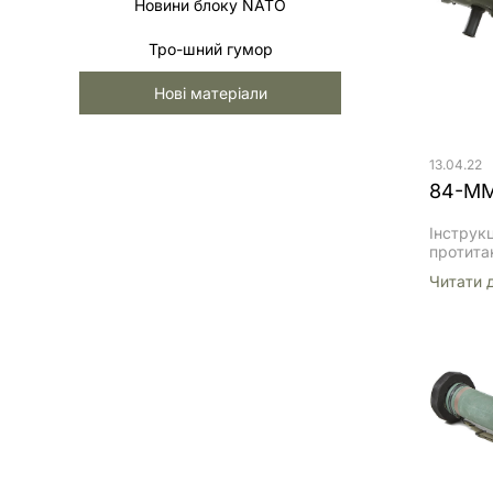
Новини блоку NATO
Тро-шний гумор
Нові матеріали
13.04.22
84-ММ
Інструк
протита
ближньо
Читати 