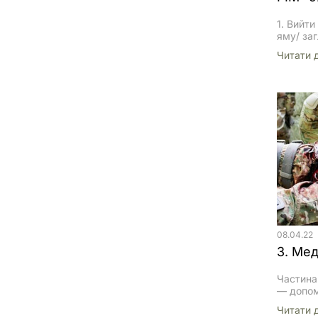
1. Вийти
яму/ за
охолодж
Читати 
буде за
(циліндр
круглий 
вставля
Дивишся
літак. 5
на кноп
перемик
[…]
08.04.22
Частина 
— допом
умовах•
Читати 
знищенн