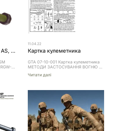
11.04.22
RGW90 HH (MATADOR- AS, ASM L1A1) (відео)
Картка кулеметника
ASM
GTA 07-10-001 Картка кулеметника
т RGW-
МЕТОДИ ЗАСТОСУВАННЯ ВОГНЮ —
 з
Настильний вогонь:виникає, коли
Читати далi
им
центр конусу розсіювання не
у).
піднімається над землею більш ніж
мет
на 1 метр. При стрільбі рівною або
рівномірно похилою місцевістю
ьним
навідник може отримати максимум
600 метрів настильного вогню. —
4l8elw
Навісний вогонь: виникає, коли
 —
небезпечний простір обмежений
зоною ураження.Навісний вогонь
АННЯ
також виникає при стрільбі на великі
мм
[…]