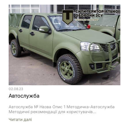
морським, річковим та повітряним транспортом
(посилання х) та інших наказів та нормативних актів,
погоджених з відповідними міністерствами
02.08.23
Автослужба
Автослужба № Назва Опис 1 Методичка-Автослужба
Методичні рекомендації для користувачів
«НАЧАЛЬНИК АВТОМОБІЛЬНОЇ СЛУЖБИ», що містять
Читати далi
покрокові інструкції для виконання основних процесів,
які виконуються у автомобільній службі окремого