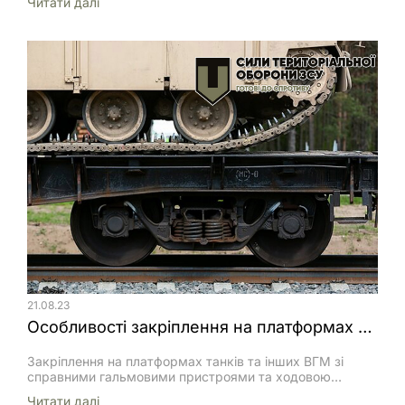
Читати далi
для вимірювання горизонтальних і вертикальних кутів,
кутів нахилу та відстаней при виконанні
топогеодезичної прив’язки.
21.08.23
Особливості закріплення на платформах гусеничної техніки
Закріплення на платформах танків та інших ВГМ зі
справними гальмовими пристроями та ходовою
частиною, розташуванням центра ваги під полом
Читати далi