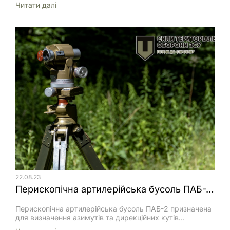
Читати далi
піддаються різного роду впливам, що порушують їх
нормальну роботу. Оскільки система радіозв’язку
(СРЗ), як підсистема управління військами, є
першочерговим об’єктом радіоелектронної боротьби
(РЕБ), то вона потребує відповідного рівня захисту. Для
протидії системам радіотехнічної розвідки (РТР) та
радіоелектронного придушення (РЕП)противника
сучасні РЕЗ широко […]
22.08.23
Перископічна артилерійська бусоль ПАБ-2 6. Поправка бусолі.
Перископічна артилерійська бусоль ПАБ-2 призначена
для визначення азимутів та дирекційних кутів
орієнтирних напрямків, орієнтування гармат і приладів,