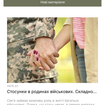
Нові матеріали
06.10.23
Стосунки в родинах військових. Складнощі і їх подолання
Сім’я займає важливу роль в житті багатьох
військових. Думка, що хтось чекає, в певних випадках