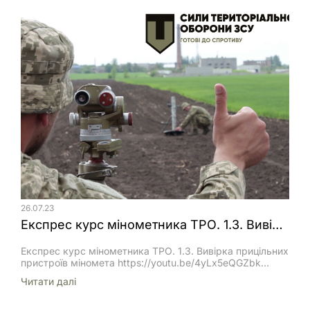
батальйону Сил ТрО ЗСУ 2 Інструкція з подачі заявки
на доукомплектування автомобільною технікою для
окремого батальйону Інструкція описує поетапний
процес подачі заявки на доукомплектування
автомобільною технікою для окремого […]
26.07.23
Експрес курс мінометника ТРО. 1.3. Вивірка прицільних пристроїв міномета
Експрес курс мінометника ТРО. 1.3. Вивірка прицільних
пристроїв міномета https://youtu.be/4yLx5eQGZbk
Вивірка прицілу типу МПМ-44 та його аналогів включає
Читати далi
перевірку нульової лінії прицілювання і нульових
установок прицілу. Для вивірки нульових установок
прицілу необхідно: Відгоризонтувати міномет по