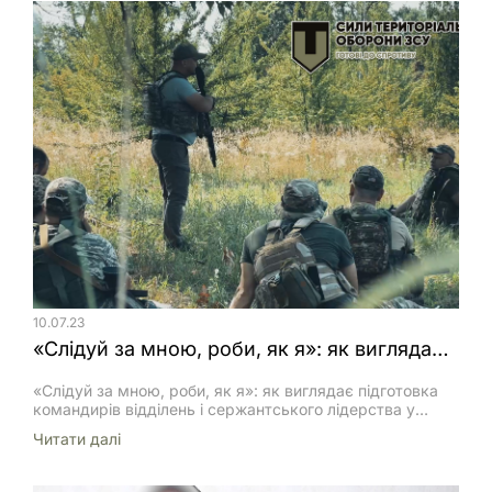
поперечному рівню прицілу; Встановити контрольний
квадрант уздовж білої лінії ствола міномета (якщо є
спеціальна вивірочна площадка біля обойми лафета […]
10.07.23
«Слідуй за мною, роби, як я»: як виглядає підготовка командирів відділень і сержантського лідерства у Силах ТРО
«Слідуй за мною, роби, як я»: як виглядає підготовка
командирів відділень і сержантського лідерства у
Силах ТРО https://youtu.be/yuHSXZpfeAQ У Центрі
Читати далi
підготовки сержантського складу на базі 150-го
навчального центру Командування Сил ТрО ЗСУ понад
сотня військовослужбовців розпочала навчання на