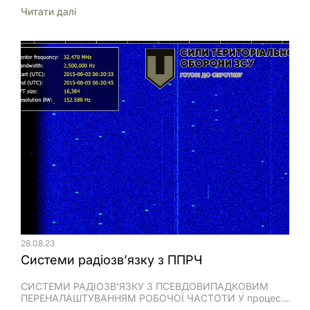
малорозмірних безпілотних літальних апаратів (далі –
Читати далi
БПЛА) та побудові маршрутів їх польоту з урахуванням
місць розташування засобів технічної розвідки
противника.
28.08.23
Системи радіозв’язку з ППРЧ
СИСТЕМИ РАДІОЗВ’ЯЗКУ З ПСЕВДОВИПАДКОВИМ
ПЕРЕНАЛАШТУВАННЯМ РОБОЧОЇ ЧАСТОТИ У процесі
функціонування радіоелектронні засоби (РЕЗ)