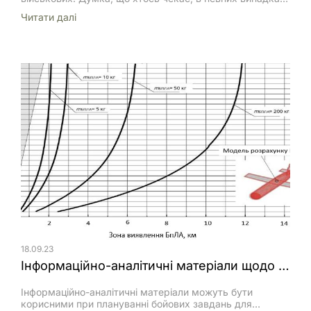
може навіть рятувати життя. Чимало
Читати далi
військовослужбовців хочуть розраховувати на свої
родини як на «надійний тил».
18.09.23
Інформаційно-аналітичні матеріали щодо можливостей виявлення малорозмірних безпілотних літальних апаратів засобами технічної розвідки зс рф
Інформаційно-аналітичні матеріали можуть бути
корисними при плануванні бойових завдань для