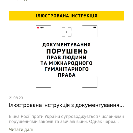
платформ не вище 1,5 м дозволяється виконувати
одним з наступних способів:
21.08.23
Ілюстрована інструкція з документування порушень прав людини та норм міжнародного гуманітарного права
Війна Росії проти України супроводжується численними
порушеннями законів та звичаїв війни. Однак через
умови бойових дій, правоохоронні органи не завжди
Читати далi
мають змогу вчасно зафіксувати інформацію. Тож є