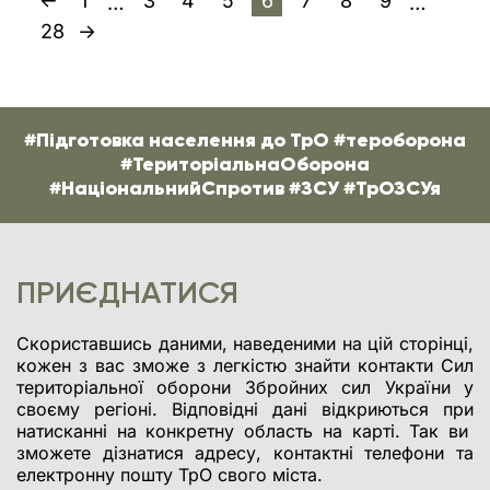
1
3
4
5
6
7
8
9
…
…
28
#Підготовка населення до ТрО #тероборона
#ТериторіальнаОборона
#НаціональнийСпротив #ЗСУ #ТрОЗСУя
ПРИЄДНАТИСЯ
Скориставшись даними, наведеними на цій сторінці,
кожен з вас зможе з легкістю знайти контакти Сил
територіальної оборони Збройних сил України у
своєму регіоні. Відповідні дані відкриються при
натисканні на конкретну область на карті. Так ви
зможете дізнатися адресу, контактні телефони та
електронну пошту ТрО свого міста.