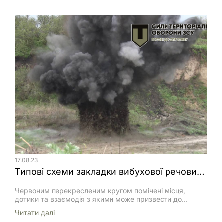
ризик втрати цінних доказів.
17.08.23
Типові схеми закладки вибухової речовини при знищенні вибухонебезпечних предметів
Червоним перекресленим кругом помічені місця,
дотики та взаємодія з якими може призвести до
випадкового вибуху
Читати далi