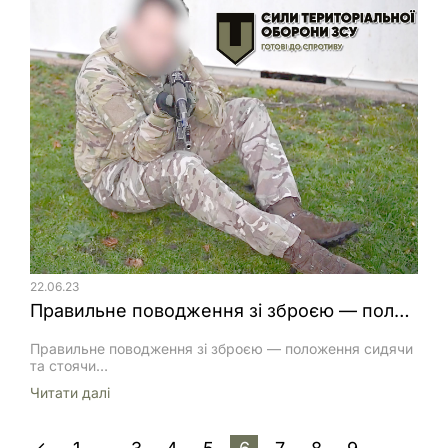
черговому курсі підготовки командирів відділень і
сержантського лідерства. Слухачі – сержанти з різних
підрозділів Сил територіальної оборони […]
22.06.23
Правильне поводження зі зброєю — положення сидячи та стоячи
Правильне поводження зі зброєю — положення сидячи
та стоячи
https://youtu.be/W1ZSxDM6fxshttps://youtu.be/J3YLoJxi1HU
Читати далi