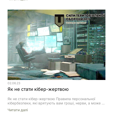
впливу непрямим вогнем на угруповання військ (сил) і
об’єкти противника. Для посилення ефектів вогневого
впливу об’єднана вогнева підтримка (далі – ОВгП)
може охоплювати (включати) дії засобів інженерних
військ, радіоелектронний вплив, а також вплив у
кібернетичному та інформаційному […]
02.06.23
Як не стати кібер-жертвою
Як не стати кібер-жертвою Правила персональної
кібербезпеки, які врятують вам гроші, нерви, а може й
життя. Ця пам’ятка – результат роботи спеціалістів з
Читати далi
кібербезпеки, які мають багаторічний досвід побудови,