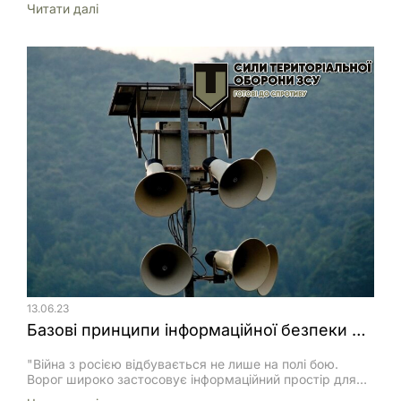
Читати далi
підрозділу. Завдання ВгП дозволяють командиру
знати, що особовий склад ВгП розуміє і має конкретні
завдання, які виконують намір ВгП. Завдання ВгП
визначають розробку Додатку D. Завдання описує, які
ефекти (наприклад, затримка, порушення організації,
відволікання уваги або знищення) вогні […]
13.06.23
Базові принципи інформаційної безпеки для військовослужбовців Сил ТрО ЗСУ
"Війна з росією відбувається не лише на полі бою.
Ворог широко застосовує інформаційний простір для
дискредитації Збройний Сил України (в тому числі Сил