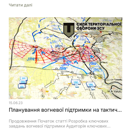
використовувати для ураження цілей на великих
Читати далi
відстанях. Стрільба лежачи або з траншеї несе менший
ризик бути ураженим вогнем противника, ніж стоячи
або сидячи.
15.06.23
Планування вогневої підтримки на тактичному рівні(продовження).
Продовження Початок статті Розробка ключових
завдань вогневої підтримки Аудиторія ключових
завдань ВгП — командир і штаб загальновійськового