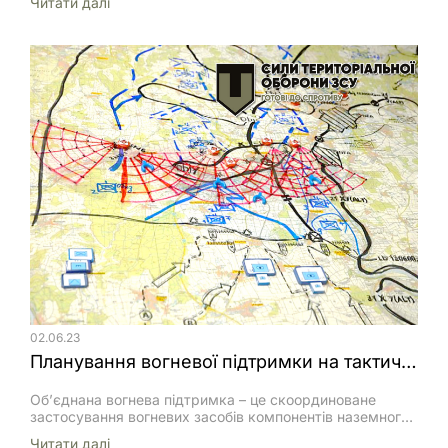
Читати далi
ТрО), створення панічного настрою серед населення,
зриву мобілізаційних заходів тощо.
02.06.23
Планування вогневої підтримки на тактичному рівні(початок).
Об’єднана вогнева підтримка – це скоординоване
застосування вогневих засобів компонентів наземного,
морського та повітряного базування з метою вогневого
Читати далi