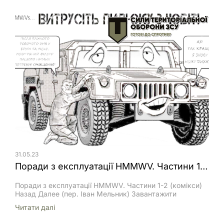
геодезія і картографія, сільське господарство, екологія,
електроенергетика, будівництво, видобування
корисних копалин. Широкий ряд та варіативність
цільових навантажень та можливість виготовлення
комплексу під індивідуальні вимоги замовника
дозволяють застосовувати продукцію […]
31.05.23
Поради з експлуатації HMMWV. Частини 1-2 (комікси)
Поради з експлуатації HMMWV. Частини 1-2 (комікси)
Назад Далее (пер. Іван Мельник) Завантажити
Читати далi