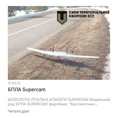
ключове значення.
31.05.23
БПЛА Supercam
БЕЗПІЛОТНІ ЛІТАЛЬНІ АПАРАТИ SUPERCAM Модельний
ряд БПЛА SUPERCAM (виробник: “Беспилотные
системы”) станом 03.12.2022 року налічує 11 од.
Читати далi
моделей, розроблених для цивільного використання в
наступних сферах: нафтогазова промисловість,