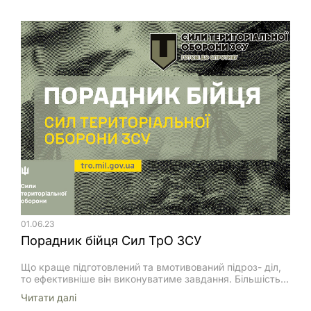
перевірки та етичного зламу комп’ютерних систем,
додатків та мереж. Ці настанови надаються «як є»,
автори не несуть відповідальності за ваші дії або
бездіяльність. Ви можете поширювати […]
01.06.23
Порадник бійця Сил ТрО ЗСУ
Що краще підготовлений та вмотивований підроз- діл,
то ефективніше він виконуватиме завдання. Більшість
бійців Сил ТрО не мали попереднього бойового чи
Читати далi
військового досвіду. Саме тому якісна підготовка має