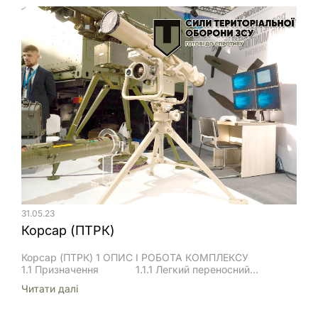
31.05.23
Корсар (ПТРК)
Корсар (ПТРК) 1 ОПИС І РОБОТА КОМПЛЕКСУ
1.1 Призначення 1.1.1 Легкий переносний
ракетний комплекс 216 (далі за текстом – комплекс) у
Читати далi
разі стрільби: 1) виробом РК–3ОФ – призначений
для ураження легкоброньованих об’єктів, споруд
польового типу (ДОТ, ДЗОТ), завислих вертольотів і