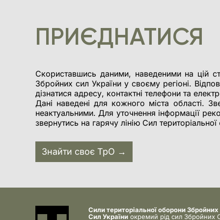
ПРИЄДНАТИСЯ
Скориставшись даними, наведеними на цій ст
Збройних сил України у своєму регіоні. Відпов
дізнатися адресу, контактні телефони та елект
Дані наведені для кожного міста області. Зве
неактуальними. Для уточнення інформації рек
звернутись на гарячу лінію Сил територіально
Знайти своє ТрО →
Сили територіальної оборони Збройних
Сил України
окремий рід сил Збройних 