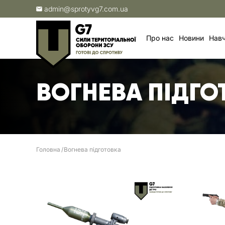
admin@sprotyvg7.com.ua
Про нас
Новини
Навч
ВОГНЕВА ПІДГО
Головна
Вогнева підготовка