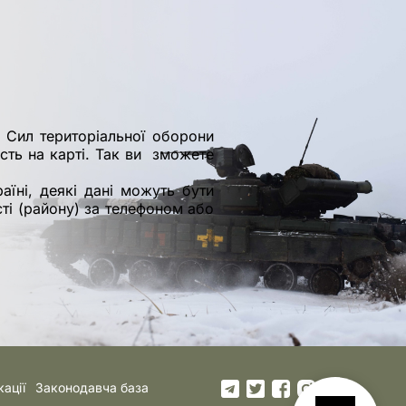
 Сил територіальної оборони
асть на карті. Так ви зможете
аїні, деякі дані можуть бути
ті (району) за телефоном або
кації
Законодавча база