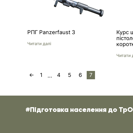
РПГ Panzerfaust 3
Курс ш
пістол
Читати далi
коротк
Читати 
1
4
5
6
7
…
#Підготовка населення до Тр