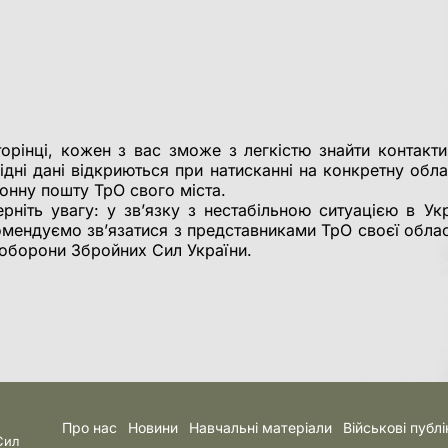
орінці, кожен з вас зможе з легкістю знайти контакти
ідні дані відкриються при натисканні на конкретну обл
ронну пошту ТрО свого міста.
рніть увагу: у зв’язку з нестабільною ситуацією в Укр
омендуємо зв’язатися з представниками ТрО своєї облас
ї оборони Збройних Сил України.
Про нас
Новини
Навчальні матеріали
Військові публі
Сил