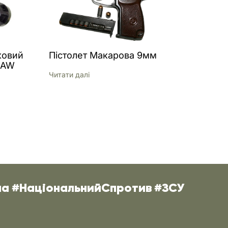
ковий
Пістолет Макарова 9мм
LAW
Читати далi
на #НаціональнийСпротив #ЗСУ