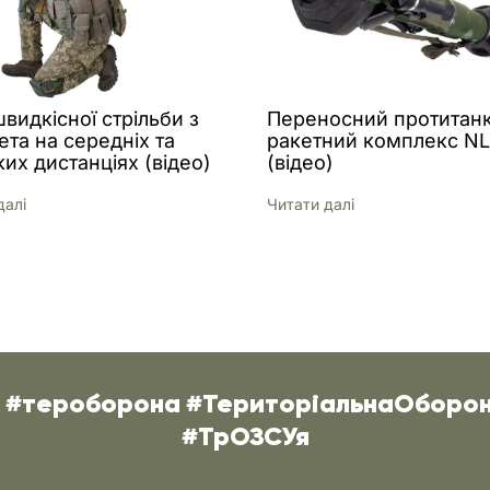
видкісної стрільби з
Переносний протитан
ета на середніх та
ракетний комплекс N
их дистанціях (відео)
(відео)
далi
Читати далi
О #тероборона #ТериторіальнаОборо
#ТрОЗСУя