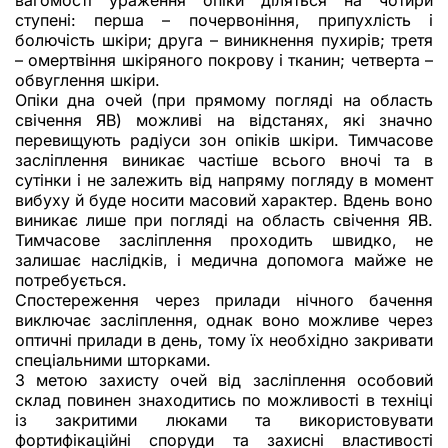
вагомості ураження опіки діляться на чотири
ступені: перша – почервоніння, припухлість і
болючість шкіри; друга – виникнення пухирів; третя
– омертвіння шкіряного покрову і тканин; четверта –
обвуглення шкіри.
Опіки дна очей (при прямому погляді на область
свічення ЯВ) можливі на відстанях, які значно
перевищують радіуси зон опіків шкіри. Тимчасове
засліплення виникає частіше всього вночі та в
сутінки і не залежить від напряму погляду в момент
вибуху й буде носити масовий характер. Вдень воно
виникає лише при погляді на область свічення ЯВ.
Тимчасове засліплення проходить швидко, не
залишає наслідків, і медична допомога майже не
потребується.
Спостереження через прилади нічного бачення
виключає засліплення, однак воно можливе через
оптичні прилади в день, тому їх необхідно закривати
спеціальними шторками.
З метою захисту очей від засліплення особовий
склад повинен знаходитись по можливості в техніці
із закритими люками та використовувати
фортифікаційні споруди та захисні властивості