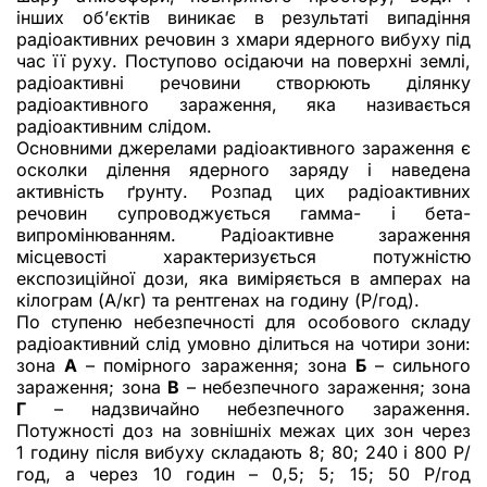
інших об’єктів виникає в результаті випадіння
радіоактивних речовин з хмари ядерного вибуху під
час її руху. Поступово осідаючи на поверхні землі,
радіоактивні речовини створюють ділянку
радіоактивного зараження, яка називається
радіоактивним слідом.
Основними джерелами радіоактивного зараження є
осколки ділення ядерного заряду і наведена
активність ґрунту. Розпад цих радіоактивних
речовин супроводжується гамма- і бета-
випромінюванням. Радіоактивне зараження
місцевості характеризується потужністю
експозиційної дози, яка виміряється в амперах на
кілограм (А/кг) та рентгенах на годину (Р/год).
По ступеню небезпечності для особового складу
радіоактивний слід умовно ділиться на чотири зони:
зона
А
– помірного зараження; зона
Б
– сильного
зараження; зона
В
– небезпечного зараження; зона
Г
– надзвичайно небезпечного зараження.
Потужності доз на зовнішніх межах цих зон через
1 годину після вибуху складають 8; 80; 240 і 800 Р/
год, а через 10 годин – 0,5; 5; 15; 50 Р/год