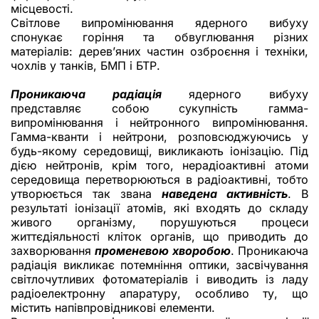
місцевості.
Світлове випромінювання ядерного вибуху
спонукає горіння та обвуглювання різних
матеріалів: дерев’яних частин озброєння і техніки,
чохлів у танків, БМП і БТР.
Проникаюча радіація
ядерного вибуху
представляє собою сукупність гамма-
випромінювання і нейтронного випромінювання.
Гамма-кванти і нейтрони, розповсюджуючись у
будь-якому середовищі, викликають іонізацію. Під
дією нейтронів, крім того, нерадіоактивні атоми
середовища перетворюються в радіоактивні, тобто
утворюється так звана
наведена активність
. В
результаті іонізації атомів, які входять до складу
живого організму, порушуються процеси
життєдіяльності кліток органів, що приводить до
захворювання
променевою хворобою
. Проникаюча
радіація викликає потемніння оптики, засвічування
світлочутливих фотоматеріалів і виводить із ладу
радіоелектронну апаратуру, особливо ту, що
містить напівпровідникові елементи.