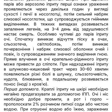
парів або аерозолю іприту перші ознаки ураження
проявляються через декілька годин у вигляді
сухості і печії в носоглотці, потім сильний набряк
слизової носоглотки, що супроводжується гнійними
виділеннями. В тяжких випадках розвивається
запалення легенів, на 3–4 день від задушливості
настає смерть. Особливо чутливі до парів іприту
очі. Спочатку виникає відчуття піску в очах,
сльозотеча, світлобоязь, потім виникає
почервоніння і набряк слизової оболонки очей і
повік, із супроводженням значного виділення гною.
Пряме влучення в очі крапельно-рідинного іприту
може привести до сліпоти. При надходженні іприту
в шлунково-кишковий тракт через 30–60 хвилин
появляються різкі болі в шлунку, сльозоточивість,
нудота, блювання, в подальшому розвивається
понос (іноді з кров’ю).
Перша допомога
. Краплі іприту на шкірі необхідно
негайно продегазувати за допомогою ІПП. Очі і ніс
необхідно добре промити, а рот і горло –
прополоскати 2% розчином питної соди або чистою
водою. При отруєнні водою або їжею, заражених