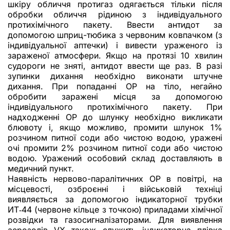
шкіру обличчя протигаз одягається тільки після
обробки обличчя рідиною з індивідуального
протихімічного пакету. Ввести антидот за
допомогою шприц-тюбика з червоним ковпачком (з
індивідуальної аптечки) і вивести ураженого із
зараженої атмосфери. Якщо на протязі 10 хвилин
судороги не зняті, антидот ввести ще раз. В разі
зупинки дихання необхідно виконати штучне
дихання. При попаданні ОР на тіло, негайно
обробити заражені місця за допомогою
індивідуального протихімічного пакету. При
надходженні ОР до шлунку необхідно викликати
блювоту і, якщо можливо, промити шлунок 1%
розчином питної соди або чистою водою, уражені
очі промити 2% розчином питної соди або чистою
водою. Уражений особовий склад доставляють в
медичний пункт.
Наявність нервово-паралітичних ОР в повітрі, на
місцевості, озброєнні і військовій техніці
виявляється за допомогою індикаторної трубки
ИТ‑44 (червоне кільце з точкою) приладами хімічної
розвідки та газосигналізаторами. Для виявлення