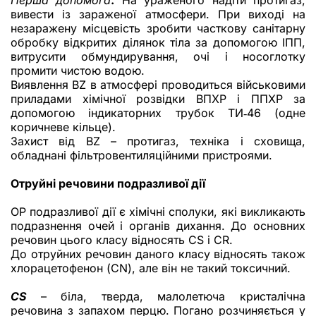
Перша допомога
.
На ураженого надіти протигаз,
вивести із зараженої атмосфери. При виході на
незаражену місцевість зробити часткову санітарну
обробку відкритих ділянок тіла за допомогою ІПП,
витрусити обмундирування, очі і носоглотку
промити чистою водою.
Виявлення BZ в атмосфері проводиться військовими
приладами хімічної розвідки ВПХР і ППХР за
допомогою індикаторних трубок ТИ‑46 (одне
коричневе кільце).
Захист від BZ – протигаз, техніка і сховища,
обладнані фільтровентиляційними пристроями.
Отруйні речовини подразливої дії
ОР подразливої дії є хімічні сполуки, які викликають
подразнення очей і органів дихання. До основних
речовин цього класу відносять CS і CR.
До отруйних речовин даного класу відносять також
хлорацетофенон (CN), але він не такий токсичний.
CS
– біла, тверда, малолетюча кристалічна
речовина з запахом перцю. Погано розчиняється у