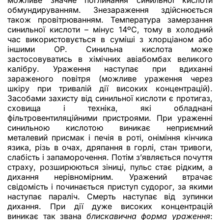
можливе значне поглинання синильної кислоти
обмундируванням. Знезараження здійснюється
також провітрюванням. Температура замерзання
синильної кислоти – мінус 14ºС, тому в холодний
час використовується в суміші з хлорціаном або
іншими ОР. Синильна кислота може
застосовуватись в хімічних авіабомбах великого
калібру. Ураження наступає при вдиханні
зараженого повітря (можливе ураження через
шкіру при тривалій дії високих концентрацій).
Засобами захисту від синильної кислоти є протигаз,
сховища і техніка, які обладнані
фільтровентиляційними пристроями. При ураженні
синильною кислотою виникає неприємний
металевий присмак і печія в роті, оніміння кінчика
язика, різь в очах, дряпання в горлі, стан тривоги,
слабість і запаморочення. Потім з’являється почуття
страху, розширюються зіниці, пульс стає рідким, а
дихання нерівномірним. Уражений втрачає
свідомість і починається приступ судорог, за якими
наступає параліч. Смерть наступає від зупинки
дихання. При дії дуже високих концентрацій
виникає так звана
блискавична форма ураження
: