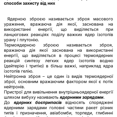
способи захисту від них
Ядерною зброєю називається зброя масового
ураження, вражаюча дія якої, заснована на
використанні енергії, що виділяється при
ланцюгових реакціях поділу важких ядер ізотопів
урану і плутонію.
Термоядерною зброєю називається зброя,
вражаюча дія якої заснована на використанні
енергії, що виділяється в процесі термоядерних
реакцій синтезу легких ядер ізотопів водню
(дейтерію і тритію) в більш важкі, наприклад ядра
ізотопів гелію.
Нейтронна зброя – це один із видів термоядерної
зброї, основним вражаючим фактором якої є потік
нейтронів.
Пристрої для вивільнення внутрішньоядерної енергії
шляхом вибуху називають
ядерними зарядами
.
До
ядерних боєприпасів
відносять споряджені
ядерними зарядами головні частини ракет різних
типів і призначення, авіабомби, торпеди, глибинні