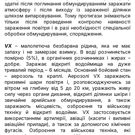
здатні після поглинання обмундируванням заражати
атмосферу і після виходу із зараженої ділянки
шляхом випаровування. Тому протигази знімаються
тільки після проведення контролю наявності
зараження повітря і в разі необхідності спеціальної
обробки обмундирування, спорядження.
VХ
– малолетюча безбарвна рідина, яка не має
запаху і не замерзає взимку. В воді розчиняється
помірно (5%), в органічних розчинниках і жирах –
добре. Заражає відкриті водоймища на дуже
тривалий період – 6 місяців. Основний бойовий стан
– аерозоль та краплі. Аерозолі VX заражають
приземні шари повітря і, розповсюджуючись за
вітром на глибину від 5 до 20 км, уражають живу
силу через органи дихання, відкриті ділянки шкіри і
звичайне армійське обмундирування, а також
заражають місцевість, озброєння та військову
техніку й відкриті водойми. VX застосовується
використанням артилерії, авіації (касети і виливні
авіаційні прилади), а також за допомогою хімічних
фугасів. Озброєння та військова техніка, які