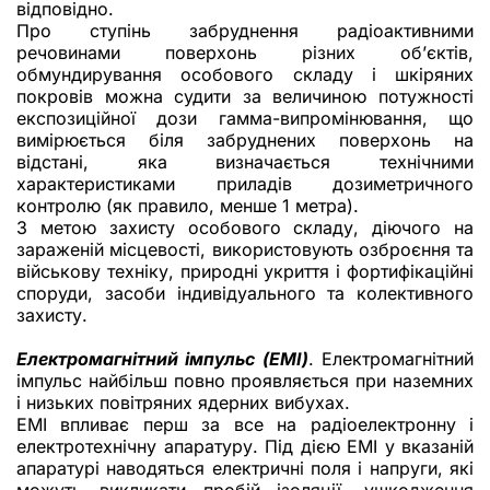
відповідно.
Про ступінь забруднення радіоактивними
речовинами поверхонь різних об’єктів,
обмундирування особового складу і шкіряних
покровів можна судити за величиною потужності
експозиційної дози гамма-випромінювання, що
вимірюється біля забруднених поверхонь на
відстані, яка визначається технічними
характеристиками приладів дозиметричного
контролю (як правило, менше 1 метра).
З метою захисту особового складу, діючого на
зараженій місцевості, використовують озброєння та
військову техніку, природні укриття і фортифікаційні
споруди, засоби індивідуального та колективного
захисту.
Електромагнітний імпульс (ЕМІ)
. Електромагнітний
імпульс найбільш повно проявляється при наземних
і низьких повітряних ядерних вибухах.
ЕМІ впливає перш за все на радіоелектронну і
електротехнічну апаратуру. Під дією ЕМІ у вказаній
апаратурі наводяться електричні поля і напруги, які