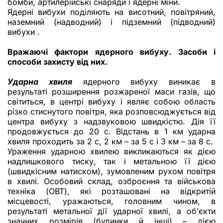
бомби, артилерійські снаряди і ядерні міни.
Ядерні вибухи поділяють на висотний, повітряний,
наземний (надводний) і підземний (підводний)
вибухи .
Вражаючі фактори ядерного вибуху. Засоби і
способи захисту від них.
Ударна хвиля
ядерного вибуху виникає в
результаті розширення розжареної маси газів, що
світиться, в центрі вибуху і являє собою область
різко стиснутого повітря, яка розповсюджується від
центра вибуху з надзвуковою швидкістю. Дія її
продовжується до 20 с. Відстань в 1 км ударна
хвиля проходить за 2 с, 2 км – за 5 с і 3 км – за 8 с.
Ураження ударною хвилею викликаються як дією
надлишкового тиску, так і метальною її дією
(швидкісним натиском), зумовленим рухом повітря
в хвилі. Особовий склад, озброєння та військова
техніка (ОВТ), які розташовані на відкритій
місцевості, уражаються, головним чином, в
результаті метальної дії ударної хвилі, а об’єкти
значних розмірів (будинки й інші) – дією