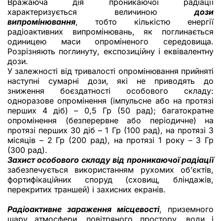
Вражаюча дія проникаючої радіації
характеризується величиною
дози
випромінювання
, тобто кількістю енергії
радіоактивних випромінювань, як поглинається
одиницею маси опроміненого середовища.
Розрізняють поглинуту, експозиційну і еквівалентну
дози.
У залежності від тривалості опромінювання прийняті
наступні сумарні дози, які не приводять до
зниження боєздатності особового складу:
одноразове опромінення (імпульсне або на протязі
перших 4 діб) – 0,5 Гр (50 рад); багатократне
опромінення (безперервне або періодичне) на
протязі перших 30 діб – 1 Гр (100 рад), на протязі 3
місяців – 2 Гр (200 рад), на протязі 1 року – 3 Гр
(300 рад).
Захист особового складу від проникаючої радіації
забезпечується використанням рухомих об’єктів,
фортифікаційних споруд (сховищ, бліндажів,
перекритих траншей) і захисних екранів.
Радіоактивне зараження місцевості
, приземного
шару атмосфери, повітряного простору, води і