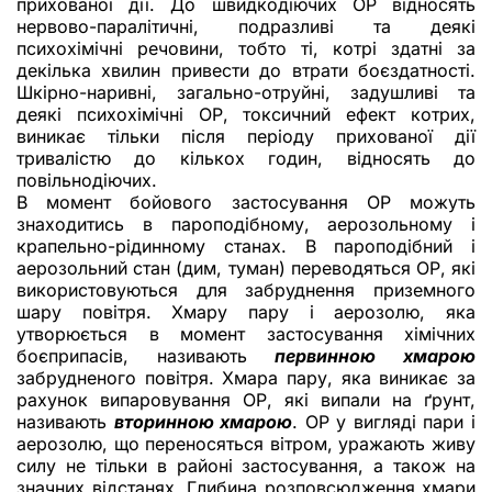
прихованої дії. До швидкодіючих ОР відносять
нервово-паралітичні, подразливі та деякі
психохімічні речовини, тобто ті, котрі здатні за
декілька хвилин привести до втрати боєздатності.
Шкірно-наривні, загально-отруйні, задушливі та
деякі психохімічні ОР, токсичний ефект котрих,
виникає тільки після періоду прихованої дії
тривалістю до кількох годин, відносять до
повільнодіючих.
В момент бойового застосування ОР можуть
знаходитись в пароподібному, аерозольному і
крапельно-рідинному станах. В пароподібний і
аерозольний стан (дим, туман) переводяться ОР, які
використовуються для забруднення приземного
шару повітря. Хмару пару і аерозолю, яка
утворюється в момент застосування хімічних
боєприпасів, називають
первинною хмарою
забрудненого повітря. Хмара пару, яка виникає за
рахунок випаровування ОР, які випали на ґрунт,
називають
вторинною хмарою
. ОР у вигляді пари і
аерозолю, що переносяться вітром, уражають живу
силу не тільки в районі застосування, а також на
значних відстанях. Глибина розповсюдження хмари