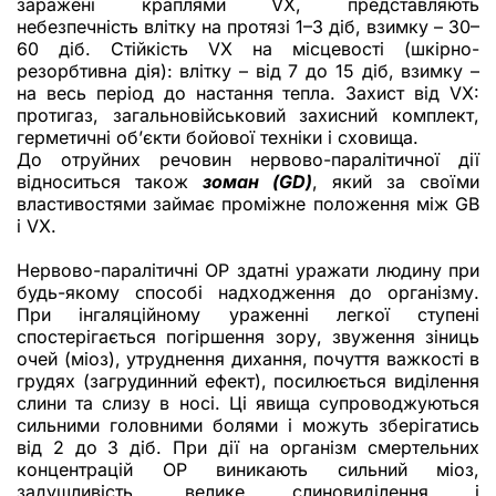
заражені краплями VX, представляють
небезпечність влітку на протязі 1–3 діб, взимку – 30–
60 діб. Стійкість VX на місцевості (шкірно-
резорбтивна дія): влітку – від 7 до 15 діб, взимку –
на весь період до настання тепла. Захист від VX:
протигаз, загальновійськовий захисний комплект,
герметичні об’єкти бойової техніки і сховища.
До отруйних речовин нервово-паралітичної дії
відноситься також
зоман (GD)
, який за своїми
властивостями займає проміжне положення між GB
і VX.
Нервово-паралітичні ОР здатні уражати людину при
будь-якому способі надходження до організму.
При інгаляційному ураженні легкої ступені
спостерігається погіршення зору, звуження зіниць
очей (міоз), утруднення дихання, почуття важкості в
грудях (загрудинний ефект), посилюється виділення
слини та слизу в носі. Ці явища супроводжуються
сильними головними болями і можуть зберігатись
від 2 до 3 діб. При дії на організм смертельних
концентрацій ОР виникають сильний міоз,
задушливість, велике слиновиділення і