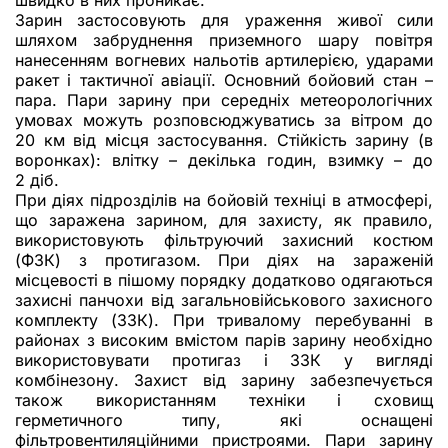
швидко в них проникає.
Зарин застосовують для ураження живої сили
шляхом забруднення приземного шару повітря
нанесенням вогневих нальотів артилерією, ударами
ракет і тактичної авіації. Основний бойовий стан –
пара. Пари зарину при середніх метеорологічних
умовах можуть розповсюджуватись за вітром до
20 км від місця застосування. Стійкість зарину (в
воронках): влітку – декілька годин, взимку – до
2 діб.
При діях підрозділів на бойовій техніці в атмосфері,
що заражена зарином, для захисту, як правило,
використовують фільтруючий захисний костюм
(ФЗК) з протигазом. При діях на зараженій
місцевості в пішому порядку додатково одягаються
захисні панчохи від загальновійськового захисного
комплекту (ЗЗК). При тривалому перебуванні в
районах з високим вмістом парів зарину необхідно
використовувати протигаз і ЗЗК у вигляді
комбінезону. Захист від зарину забезпечується
також використанням техніки і сховищ
герметичного типу, які оснащені
фільтровентиляційними пристроями. Пари зарину