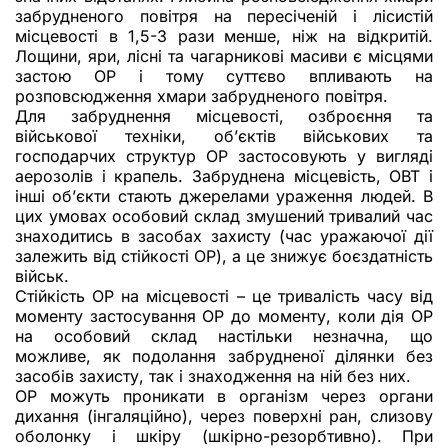
забрудненого повітря на пересіченій і лісистій
місцевості в 1,5-3 рази менше, ніж на відкритій.
Лощини, яри, лісні та чагарникові масиви є місцями
застою ОР і тому суттєво впливають на
розповсюдження хмари забрудненого повітря.
Для забруднення місцевості, озброєння та
військової техніки, об’єктів військових та
господарчих структур ОР застосовують у вигляді
аерозолів і крапель. Забруднена місцевість, ОВТ і
інші об’єкти стають джерелами ураження людей. В
цих умовах особовий склад змушений тривалий час
знаходитись в засобах захисту (час уражаючої дії
залежить від стійкості ОР), а це знижує боєздатність
військ.
Стійкість ОР на місцевості – це тривалість часу від
моменту застосування ОР до моменту, коли дія ОР
на особовий склад настільки незначна, що
можливе, як подолання забрудненої ділянки без
засобів захисту, так і знаходження на ній без них.
ОР можуть проникати в організм через органи
дихання (інгаляційно), через поверхні ран, слизову
оболонку і шкіру (шкірно-резорбтивно). При