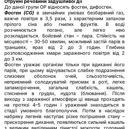
Отруйні речовини задушливої дії
До даної групи ОР відносять фосген, дифосген.
Фосген (CG)
в звичайних умовах безбарвний газ,
важче повітря в 3,5 рази, з характерним запахом
прілого сіна або гнилих фруктів. В воді
розчинюється погано, але легко нею
розкладається. Бойовий стан – пара. Стійкість на
місцевості – 30-50 хвилин, можливий застій парів в
траншеях, ярах від 2 до 3 годин. Глибина
розповсюдження хмари зараженого повітря від 2
до 3 км.
Фосген уражає організм тільки при вдиханні його
парів, при цьому відчувається слабке подразнення
слизових оболонок очей, сльозоточивість,
неприємний солодкуватий присмак в роті, легке
запаморочення, загальна слабкість, кашель,
стиснення в грудях, нудота (блювання). Після
виходу з зараженої атмосфери ці явища проходять
на протязі 4–5 годин і уражений знаходиться в
стадії умовного благополуччя. Потім в наслідок
набряку легенів наступає різке погіршення стану –
прискорення дихання, появляються сильний кашель
з великим виділенням пінистої мокроти, головний