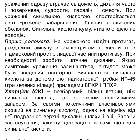
уражений одразу втрачає свідомість, дихання часте
і поверхневе, судороги, параліч і смерть. При
ураженні синильною кислотою спостерігається
світло-рожеве забарвлення обличчя і слизових
оболонок. Синильна кислота кумулятивною дією не
володіє.
Перша допомога
. На ураженого надіти протигаз,
роздавити ампулу з амілнітритом і ввести її в
підмасковий простір лицевої частини протигазу. При
необхідності зробити штучне дихання. Якщо
симптоми ураження залишаються, антидот може
бути введений повторно. Виявляється синильна
кислота за допомогою індикаторної трубки ИТ‑45
(три зелених кільця) приладами ВПХР і ППХР.
Хлорціан (СК)
– безбарвний, більш леткий, ніж
синильна кислота, газ з різким неприємним
запахом. За своїми токсичними властивостями
схожий на синильну кислоту, однак на відміну від
неї подразнює верхні дихальні шляхи і очі. Засоби
застосування, захисту, дегазації ті ж самі, що і для
синильної кислоти.