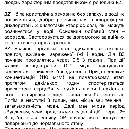
людей. Характерним представником є речовина BZ.
BZ
– біла кристалічна речовина без запаху, в воді не
розчиняється, добре розчиняється в хлороформі,
дихлоретані. З кислотами утворює солі, які можуть
розчинятися у воді. Основний бойовий стан –
аерозоль. Застосовується за допомогою авіаційних
касет і генераторів аерозолів.
BZ уражає організм при вдиханні зараженого
повітря, вживанні зараженої їжі і води. Дія BZ
починає проявлятись через 0,5–3 години. При дії
малих концентрацій (0,1 мг/л) наступають
сонливість і зниження боєздатності. При дії великих
концентрацій (110 мг/л) на початковому етапі
протягом декількох годин спостерігається
прискорене серцебиття, сухість шкіри і сухість в
роті, розширення зіниць і зниження боєздатності.
Потім, в наступні 8 годин, має місце заціпеніння і
загальмованість мови. Далі має місце період
збудження, який продовжується до 4 діб. Через 2–
3 доби після впливу ОР починається поступове
повернення до нормального стану.