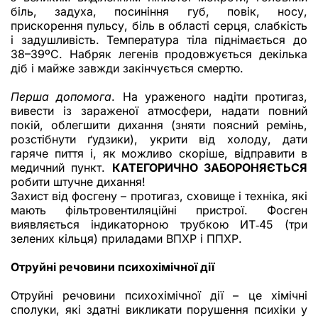
біль, задуха, посиніння губ, повік, носу,
прискорення пульсу, біль в області серця, слабкість
і задушливість. Температура тіла піднімається до
38–39ºС. Набряк легенів продовжується декілька
діб і майже завжди закінчується смертю.
Перша допомога
. На ураженого надіти протигаз,
вивести із зараженої атмосфери, надати повний
покій, облегшити дихання (зняти поясний ремінь,
розстібнути ґудзики), укрити від холоду, дати
гаряче пиття і, як можливо скоріше, відправити в
медичний пункт.
КАТЕГОРИЧНО ЗАБОРОНЯЄТЬСЯ
робити штучне дихання!
Захист від фосгену – протигаз, сховище і техніка, які
мають фільтровентиляційні пристрої. Фосген
виявляється індикаторною трубкою ИТ‑45 (три
зелених кільця) приладами ВПХР і ППХР.
Отруйні речовини психохімічної дії
Отруйні речовини психохімічної дії – це хімічні
сполуки, які здатні викликати порушення психіки у