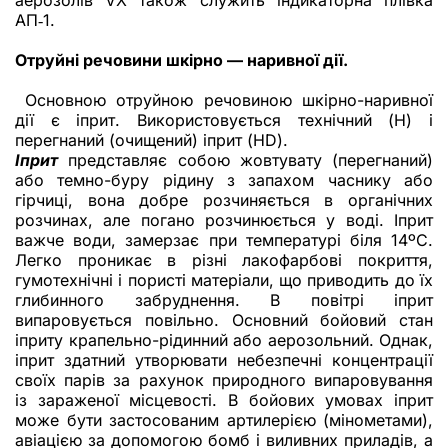
аерозолів VX також служить індикаторна плівка
АП‑1.
Отруйні речовини шкірно — наривної дії.
Основною отруйною речовиною шкірно-наривної
дії є іприт. Використовується технічний (Н) і
перегнаний (очищений) іприт (HD).
Іприт
представляє собою жовтувату (перегнаний)
або темно-буру рідину з запахом часнику або
гірчиці, вона добре розчиняється в органічних
розчинах, але погано розчинюється у воді. Іприт
важче води, замерзає при температурі біля 14ºС.
Легко проникає в різні лакофарбові покриття,
гумотехнічні і пористі матеріали, що приводить до їх
глибинного забруднення. В повітрі іприт
випаровується повільно. Основний бойовий стан
іприту крапельно-рідинний або аерозольний. Однак,
іприт здатний утворювати небезпечні концентрації
своїх парів за рахунок природного випаровування
із зараженої місцевості. В бойових умовах іприт
може бути застосованим артилерією (мінометами),
авіацією за допомогою бомб і виливних приладів, а