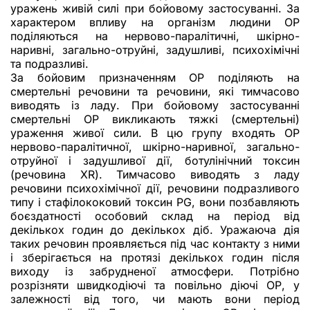
уражень живій силі при бойовому застосуванні. За
характером впливу на організм людини ОР
поділяються на нервово-паралітичні, шкірно-
наривні, загально-отруйні, задушливі, психохімічні
та подразливі.
За бойовим призначенням ОР поділяють на
смертельні речовини та речовини, які тимчасово
виводять із ладу. При бойовому застосуванні
смертельні ОР викликають тяжкі (смертельні)
ураження живої сили. В цю групу входять ОР
нервово-паралітичної, шкірно-наривної, загально-
отруйної і задушливої дії, ботулінічний токсин
(речовина XR). Тимчасово виводять з ладу
речовини психохімічної дії, речовини подразливого
типу і стафілококовий токсин PG, вони позбавляють
боєздатності особовий склад на період від
декількох годин до декількох діб. Уражаюча дія
таких речовин проявляється під час контакту з ними
і зберігається на протязі декількох годин після
виходу із забрудненої атмосфери. Потрібно
розрізняти швидкодіючі та повільно діючі ОР, у
залежності від того, чи мають вони період