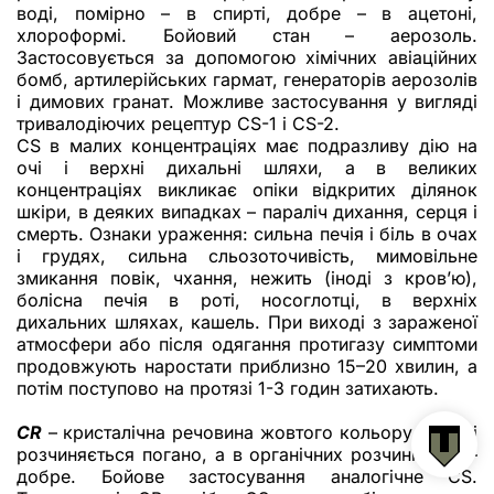
воді, помірно – в спирті, добре – в ацетоні,
хлороформі. Бойовий стан – аерозоль.
Застосовується за допомогою хімічних авіаційних
бомб, артилерійських гармат, генераторів аерозолів
і димових гранат. Можливе застосування у вигляді
тривалодіючих рецептур CS-1 і CS-2.
CS в малих концентраціях має подразливу дію на
очі і верхні дихальні шляхи, а в великих
концентраціях викликає опіки відкритих ділянок
шкіри, в деяких випадках – параліч дихання, серця і
смерть. Ознаки ураження: сильна печія і біль в очах
і грудях, сильна сльозоточивість, мимовільне
змикання повік, чхання, нежить (іноді з кров’ю),
болісна печія в роті, носоглотці, в верхніх
дихальних шляхах, кашель. При виході з зараженої
атмосфери або після одягання протигазу симптоми
продовжують наростати приблизно 15–20 хвилин, а
потім поступово на протязі 1-3 годин затихають.
CR
– кристалічна речовина жовтого кольору. В воді
розчиняється погано, а в органічних розчинниках –
добре. Бойове застосування аналогічне CS.