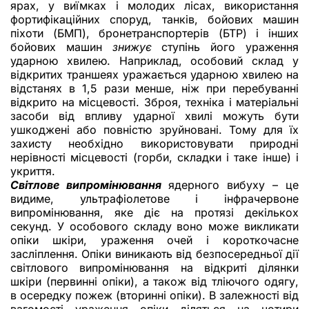
ярах, у виїмках і молодих лісах, використання
фортифікаційних споруд, танків, бойових машин
піхоти (БМП), бронетранспортерів (БТР) і інших
бойових машин
знижує
ступінь його ураження
ударною хвилею. Наприклад, особовий склад у
відкритих траншеях уражається ударною хвилею на
відстанях в 1,5 рази менше, ніж при перебуванні
відкрито на місцевості. Зброя, техніка і матеріальні
засоби від впливу ударної хвилі можуть бути
ушкоджені або повністю зруйновані. Тому для їх
захисту необхідно використовувати природні
нерівності місцевості (горби, складки і таке інше) і
укриття.
Світлове випромінювання
ядерного вибуху – це
видиме, ультрафіолетове і інфрачервоне
випромінювання, яке діє на протязі декількох
секунд. У особового складу воно може викликати
опіки шкіри, ураження очей і короткочасне
засліплення. Опіки виникають від безпосередньої дії
світлового випромінювання на відкриті ділянки
шкіри (первинні опіки), а також від тліючого одягу,
в осередку пожеж (вторинні опіки). В залежності від