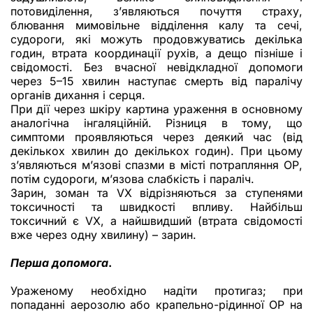
потовиділення, з’являються почуття страху,
блювання мимовільне відділення калу та сечі,
судороги, які можуть продовжуватись декілька
годин, втрата координації рухів, а дещо пізніше і
свідомості. Без вчасної невідкладної допомоги
через 5–15 хвилин наступає смерть від паралічу
органів дихання і серця.
При дії через шкіру картина ураження в основному
аналогічна інгаляційній. Різниця в тому, що
симптоми проявляються через деякий час (від
декількох хвилин до декількох годин). При цьому
з’являються м’язові спазми в місті потрапляння ОР,
потім судороги, м’язова слабкість і параліч.
Зарин, зоман та VX відрізняються за ступенями
токсичності та швидкості впливу. Найбільш
токсичний є VX, а найшвидший (втрата свідомості
вже через одну хвилину) – зарин.
Перша допомога
.
Ураженому необхідно надіти протигаз; при
попаданні аерозолю або крапельно-рідинної ОР на