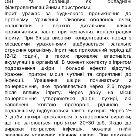
ОВТ та сховища, які обладнані
фільтровентиляційними пристроями.
Іприт уражає за будь-якого проникнення до
організму. Ураження слизових оболонок очей,
носоглотки і верхніх дихальних шляхів
проявляється навіть при незначних концентраціях
іприту. При більш високих концентраціях поряд з
місцевими ураженнями відбувається загальне
отруєння організму. Іприт має прихований період дії
(2‑12 годин), а також проявляє властивість
акумуляції в організмі. В момент контакту з іпритом
подразнення шкіри і больові ефекти відсутні.
Уражені іпритом місця чутливі та сприятливі до
інфекції. Ураження шкіри починається з
почервоніння, яке проявляється через 2‑6 годин
після впливу іприту. Через добу на місці
почервоніння утворюються дрібні пухирі, які
наповнені жовтою прозорою рідиною. В
подальшому відбувається злиття пухирів. Через 2–
3 доби пухирі тріскаються з утворенням виразки,
що не загоюється протягом 20–30 діб. Якщо до
виразки потрапляє інфекція, можливі гнійні
запалення уражених ділянок шкіри. При вдиханні