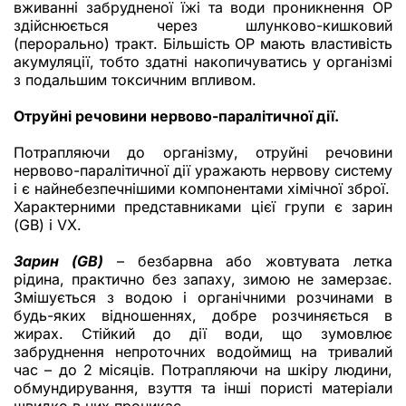
вживанні забрудненої їжі та води проникнення ОР
здійснюється через шлунково-кишковий
(перорально) тракт. Більшість ОР мають властивість
акумуляції, тобто здатні накопичуватись у організмі
з подальшим токсичним впливом.
Отруйні речовини нервово-паралітичної дії.
Потрапляючи до організму, отруйні речови
ни
нервово-паралітичної дії уражають нервову систему
і є найнебезпечнішими компонентами хімічної зброї.
Характерними представниками цієї групи є зарин
(GB) і VХ.
Зарин (GB)
– безбарвна або жовтувата летка
рідина, практично без запаху, зимою не замерзає.
Змішується з водою і органічними розчинами в
будь-яких відношеннях, добре розчиняється в
жирах. Стійкий до дії води, що зумовлює
забруднення непроточних водоймищ на тривалий
час – до 2 місяців. Потрапляючи на шкіру людини,
обмундирування, взуття та інші пористі матеріали