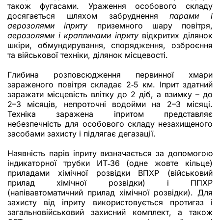
також фугасами. Ураження особового складу
досягається шляхом забруднення
парами і
аерозолями іприту
приземного шару повітря,
аерозолями і краплинами іприту
відкритих ділянок
шкіри, обмундирування, спорядження, озброєння
та військової техніки, ділянок місцевості.
Глибина розповсюдження первинної хмари
зараженого повітря складає 2‑5 км. Іприт здатний
заражати місцевість влітку до 2 діб, а взимку – до
2–3 місяців, непроточні водойми на 2–3 місяці.
Техніка заражена іпритом представляє
небезпечність для особового складу незахищеного
засобами захисту і підлягає дегазації.
Наявність парів іприту визначається за допомогою
індикаторної трубки ИТ‑36 (одне жовте кільце)
приладами хімічної розвідки ВПХР (військовий
прилад хімічної розвідки) і ППХР
(напівавтоматичний прилад хімічної розвідки). Для
захисту від іприту використовується протигаз і
загальновійськовий захисний комплект, а також