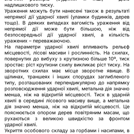
надлишкового тиску.
Ураження можуть бути нанесені також в результаті
непрямої дії ударної хвилі (уламки будинків, дерев
тощо). В деяких випадках вагомість ураження від
непрямої дії може бути більшою, ніж від
безпосередньої дії ударної хвилі, а кількість
уражених – переважаючою.
На параметри ударної хвилі впливають рельєф
місцевості, лісові масиви і рослинність. На схилах,
повернутих до вибуху з крутизною більше 10º, тиск
зростає: ріст крутизни схилу викликає ріст тиску. На
зворотних схилах має місце зворотне явище. В
щілинах, траншеях і інших спорудах заглибленого
типу, розташованих перпендикулярно до напрямку
розповсюдження ударної хвилі, метальна дія значно
менша, ніж на відкритій місцевості. Тиск в ударній
хвилі в середині лісового масиву вище, а метальна
дія значно менша, ніж на відкритій місцевості. Це
пояснюється опором дерев повітряним масам, що
рухаються з великою швидкістю за фронтом
ударної хвилі.
Укриття особового складу за горбами і насипами, в