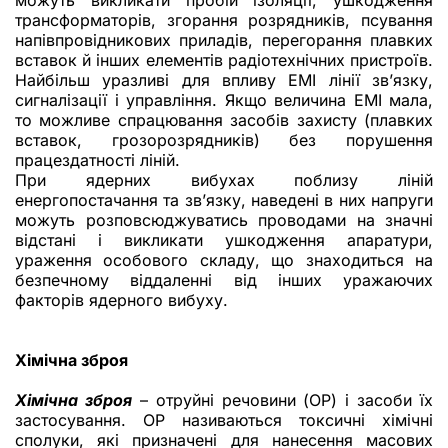
можуть викликати пробій ізоляції, ушкодження
трансформаторів, згорання розрядників, псування
напівпровідникових приладів, перегорання плавких
вставок й інших елементів радіотехнічних пристроїв.
Найбільш уразливі для впливу ЕМІ лінії зв’язку,
сигналізації і управління. Якщо величина ЕМІ мала,
то можливе спрацювання засобів захисту (плавких
вставок, грозорозрядників) без порушення
працездатності ліній.
При ядерних вибухах поблизу ліній
енергопостачання та зв’язку, наведені в них напруги
можуть розповсюджуватись проводами на значні
відстані і викликати ушкодження апаратури,
ураження особового складу, що знаходиться на
безпечному віддаленні від інших уражаючих
факторів ядерного вибуху.
Хімічна зброя
Хімічна зброя
– отруйні речовини (ОР) і засоби їх
застосування. ОР називаються токсичні хімічні
сполуки, які призначені для нанесення масових