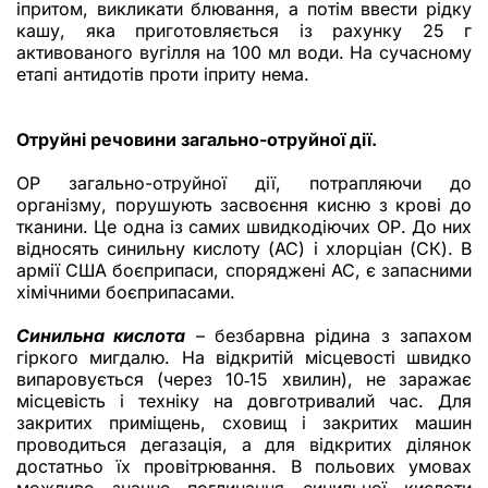
іпритом, викликати блювання, а потім ввести рідку
кашу, яка приготовляється із рахунку 25 г
активованого вугілля на 100 мл води. На сучасному
етапі антидотів проти іприту нема.
Отруйні речовини загально-отруйної дії.
ОР загально-отруйної дії, потрапляючи до
організму, порушують засвоєння кисню з крові до
тканини. Це одна із самих швидкодіючих ОР. До них
відносять синильну кислоту (АС) і хлорціан (СК). В
армії США боєприпаси, споряджені АС, є запасними
хімічними боєприпасами.
Синильна кислота
– безбарвна рідина з запахом
гіркого мигдалю. На відкритій місцевості швидко
випаровується (через 10‑15 хвилин), не заражає
місцевість і техніку на довготривалий час. Для
закритих приміщень, сховищ і закритих машин
проводиться дегазація, а для відкритих ділянок
достатньо їх провітрювання. В польових умовах