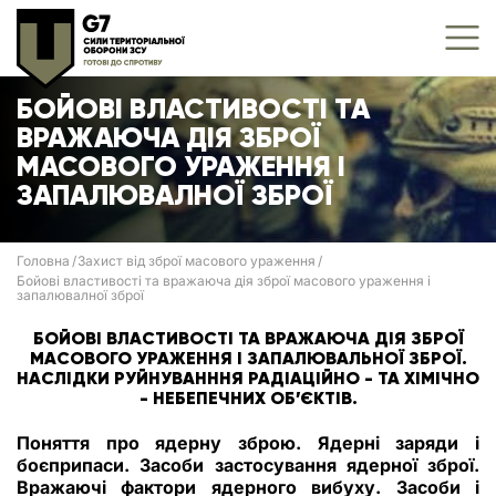
БОЙОВІ ВЛАСТИВОСТІ ТА
ВРАЖАЮЧА ДІЯ ЗБРОЇ
МАСОВОГО УРАЖЕННЯ І
ЗАПАЛЮВАЛНОЇ ЗБРОЇ
Головна
Захист від зброї масового ураження
Бойові властивості та вражаюча дія зброї масового ураження і
запалювалної зброї
БОЙОВІ ВЛАСТИВОСТІ ТА ВРАЖАЮЧА ДІЯ ЗБРОЇ
МАСОВОГО УРАЖЕННЯ І ЗАПАЛЮВАЛЬНОЇ ЗБРОЇ.
НАСЛІДКИ РУЙНУВАНННЯ РАДІАЦІЙНО - ТА ХІМІЧНО
- НЕБЕПЕЧНИХ ОБ’ЄКТІВ.
Поняття про ядерну зброю. Ядерні заряди і
боєприпаси. Засоби застосування ядерної зброї.
Вражаючі фактори ядерного вибуху. Засоби і