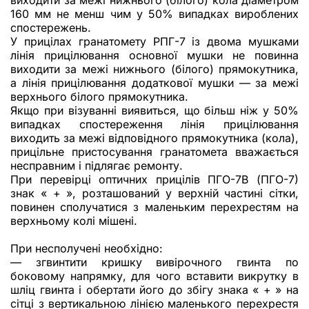
160 мм не менш чим у 50% випадках вироблених
спостережень.
У прицілах гранатомету РПГ-7 із двома мушками
лінія прицілювання основної мушки не повинна
виходити за межі нижнього (білого) прямокутника,
а лінія прицілювання додаткової мушки — за межі
верхнього білого прямокутника.
Якщо при візуванні виявиться, що більш ніж у 50%
випадках спостереження лінія прицілювання
виходить за межі відповідного прямокутника (кола),
прицільне пристосування гранатомета вважається
несправним і підлягає ремонту.
При перевірці оптичних прицілів ПГО-7В (ПГО-7)
знак « + », розташований у верхній частині сітки,
повинен сполучатися з маленьким перехрестям на
верхньому колі мішені.
При несполучені необхідно:
— згвинтити кришку вивірочного гвинта по
боковому напрямку, для чого вставити викрутку в
шліц гвинта і обертати його до збігу знака « + » на
сітці з вертикальною лінією маленького перехрестя