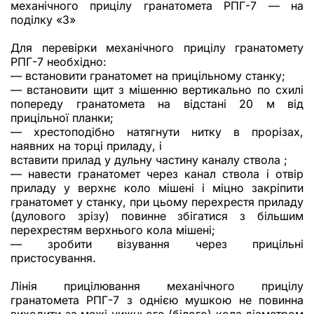
механічного прицілу гранатомета РПГ-7 — на
поділку «3»
Для перевірки механічного прицілу гранатомету
РПГ-7 необхідно:
— встановити гранатомет на прицільному станку;
— встановити щит з мішенню вертикально по схилі
попереду гранатомета на відстані 20 м від
прицільної планки;
— хрестоподібно натягнути нитку в прорізах,
наявних на торці приладу, і
вставити прилад у дульну частину каналу ствола ;
— навести гранатомет через канал ствола і отвір
приладу у верхнє коло мішені і міцно закріпити
гранатомет у станку, при цьому перехрестя приладу
(дулового зрізу) повинне збігатися з більшим
перехрестям верхнього кола мішені;
— зробити візування через прицільні
пристосування.
Лінія прицілювання механічного прицілу
гранатомета РПГ-7 з однією мушкою не повинна
виходити за межі нижнього (білого) кола діаметром