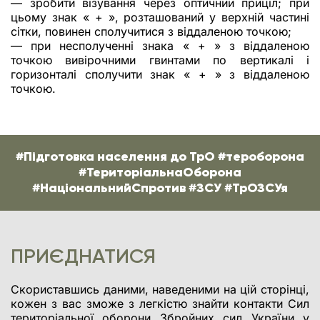
— зробити візування через оптичний приціл; при
цьому знак « + », розташований у верхній частині
сітки, повинен сполучитися з віддаленою точкою;
— при несполученні знака « + » з віддаленою
точкою вивірочними гвинтами по вертикалі і
горизонталі сполучити знак « + » з віддаленою
точкою.
#Підготовка населення до ТрО #тероборона
#ТериторіальнаОборона
#НаціональнийСпротив #ЗСУ #ТрОЗСУя
ПРИЄДНАТИСЯ
Скориставшись даними, наведеними на цій сторінці,
кожен з вас зможе з легкістю знайти контакти Сил
територіальної оборони Збройних сил України у