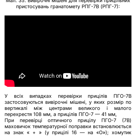
Мал. 35. Вивірочні мішені для перевірки прицільних
пристосувань гранатомету РПГ-7В (РПГ-7):
У всіх випадках перевірки прицілів ПГО-7В
застосовуються вивірочні мішені, у яких розмір по
вертикалі між центрами великого і малого
перехрестя 108 мм, а прицілів ПГО-7 — 41 мм,
При перевірці оптичного прицілу ПГО-7 (7В)
маховичок температурної поправки встановлюється
на знак « + » (у прицілі 16 — на «О»); хомутик