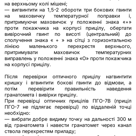
на верхньому колі мішені;
— вигвинтити на 1,5-2 обороти три бокових гвинти
на маховичку температурної поправки і,
притримуючи маховичок у положенні знака «+»
проти покажчика на корпусі прицілу, обертати
вивірочний гвинт по висоті (центральний) до
сполучення знака « + » на сітці з горизонтальною
лінією маленького перехрестя верхнього,
притримувати маховичок температурних
виправлень у положенні знака «О» проти покажчика
на корпусі прицілу.
Після перевірки оптичного прицілу нагвинтити
кришку і вгвинтити бокові гвинти до відмови, а
потім перевірити правильність наведення
гранатомета і вивірки прицілу.
При перевірці оптичних прицілів ПГО-7В (приціл
ПГО-7 не підлягає перевірці) по віддаленій точці
необхідно:
— вибрати добре видиму точку на дальності 300 м
від гранатомета і навести гранатомет через канал
ствола перехрестям приладу;