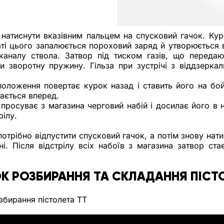
 натиснути вказівним пальцем на спусковий гачок. Кур
ті цього запалюється пороховий заряд й утворюється вел
аналу ствола. Затвор під тиском газів, що передают
 зворотну пружину. Гільза при зустрічі з віддзеркал
положення повертає курок назад і ставить його на бой
ається вперед. 
просуває з магазина черговий набій і досилає його в н
рілу.
отрібно відпустити спусковий гачок, а потім знову натис
і. Після відстрілу всіх набоїв з магазина затвор ста
К РОЗБИРАННЯ ТА СКЛАДАННЯ ПІСТО
збирання пістолета ТТ