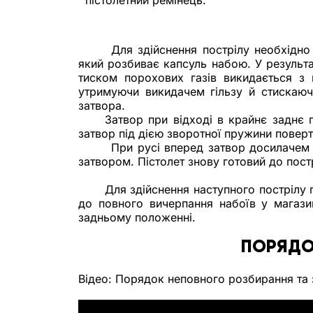
пістолетний ремінець.
Для здійснення пострілу необхідно
який розбиває капсуль набою. У результа
тиском порохових газів викидається з к
утримуючи викидачем гільзу й стискаючи
затвора.
Затвор при відході в крайнє заднє 
затвор під дією зворотної пружини поверт
При русі вперед затвор досилачем 
затвором. Пістолет знову готовий до пост
Для здійснення наступного пострілу п
до повного вичерпання набоїв у магазин
задньому положенні.
ПОРЯДО
Відео: Порядок неповного розбирання та 