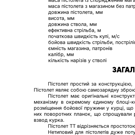
маса пістолета із спорядженим магазин
маса пістолета з магазином без патронів
довжина пістолета, мм                          
висота, мм                                          
довжина ствола, мм              
ефективна стрільба, м                          
початкова швидкість кулі, м/с                
бойова швидкість стрільби, пострілів
ємність магазина, патронів                    
калібр, мм                         
кількість нарізів у стволі                       
ЗАГАЛ
Пістолет простий за конструкцією, 
Пістолет являє собою самозарядну зброю,
Пістолет має оригінальні конструк
механізму в окремому єдиному блоці-ко
розміщення бойової пружини у курці, що
них поворотних планок, що спрощували р
взвод курка.
Пістолет ТТ відрізняється простотою
Нетиповий для пістолетів дуже пот