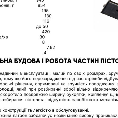
ом, г          
 940
, г                 
854
                          
195 
                               
130 
116 
                     
до 50 
                         
420
/хв   
30 
                          
8 
7,62
                            
4 
ЬНА БУДОВА І РОБОТА ЧАСТИН ПІСТ
надійний в експлуатації, малий по своїх розмірах, зруч
 тому що його перезарядження під час стрільби відбув
торські рішення, спрямовані на зручність поводження 
лодці, який при розбиранні зброї вільно відокремлює
 скоротило поздовжню ширину рукоятки; кріплення щічо
озбирання пістолета, відсутність запобіжного механіз
 конструкції та легкістю в обслуговуванні.
ужний патрон забезпечує незвичайно високу проникаючу