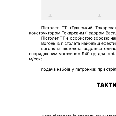
Пістолет ТТ (Тульський Токарева
конструктором Токарєвим Федором Васи
Пістолет ТТ є особистою зброєю на
Вогонь із пістолета найбільш ефекти
вогонь із пістолета ведеться одино
спорядженим магазином 940 гр; для стріль
м/сек;
подача набоїв у патронник при стріл
ТАКТИ