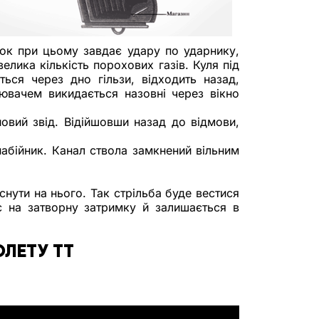
ок при цьому завдає удару по ударнику, 
ика кількість порохових газів. Куля під 
ься через дно гільзи, відходить назад, 
ювачем викидається назовні через вікно 
овий звід. Відійшовши назад до відмови, 
абійник. Канал ствола замкнений вільним 
нути на нього. Так стрільба буде вестися 
є на затворну затримку й залишається в 
ЛЕТУ ТТ