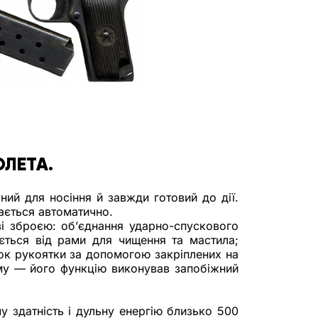
ОЛЕТА.
ний для носіння й завжди готовий до дії. 
ається автоматично. 
зі зброєю: об’єднання ударно-спускового 
ться від рами для чищення та мастила; 
к рукоятки за допомогою закріплених на 
му — його функцію виконував запобіжний 
 здатність і дульну енергію близько 500 