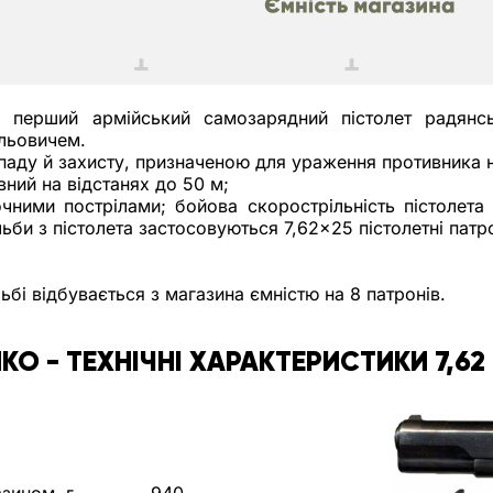
) перший армійський самозарядний пістолет радянс
льовичем.
паду й захисту, призначеною для ураження противника н
вний на відстанях до 50 м; 
чними пострілами; бойова скорострільність пістолета 3
би з пістолета застосовуються 7,62×25 пістолетні патро
ьбі відбувається з магазина ємністю на 8 патронів.
КО - ТЕХНІЧНІ ХАРАКТЕРИСТИКИ 7,62