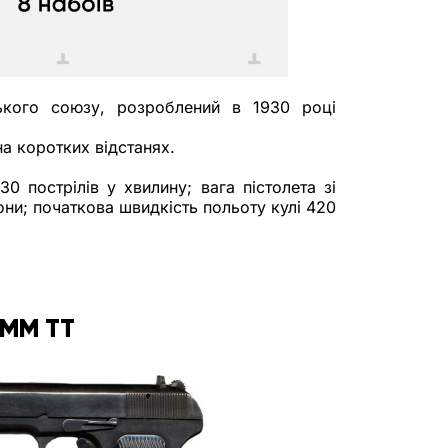
ького союзу, розроблений в 1930 році 
а коротких відстанях.
0 пострілів у хвилину; вага пістолета зі 
ни; початкова швидкість польоту кулі 420 
ММ ТТ