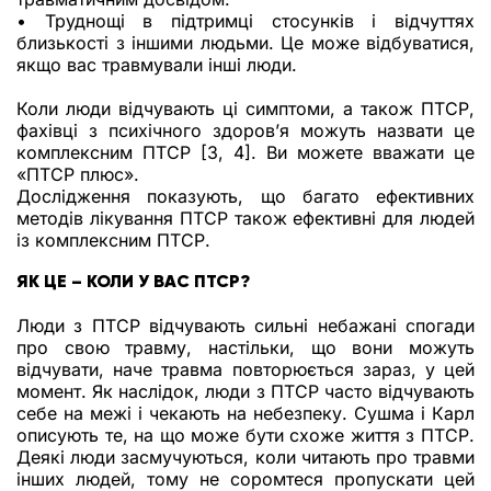
• Труднощі в підтримці стосунків і відчуттях
близькості з іншими людьми. Це може відбуватися,
якщо вас травмували інші люди.
Коли люди відчувають ці симптоми, а також ПТСР,
фахівці з психічного здоров’я можуть назвати це
комплексним ПТСР [3, 4]. Ви можете вважати це
«ПТСР плюс».
Дослідження показують, що багато ефективних
методів лікування ПТСР також ефективні для людей
із комплексним ПТСР.
ЯК ЦЕ – КОЛИ У ВАС ПТСР?
Люди з ПТСР відчувають сильні небажані спогади
про свою травму, настільки, що вони можуть
відчувати, наче травма повторюється зараз, у цей
момент. Як наслідок, люди з ПТСР часто відчувають
себе на межі і чекають на небезпеку. Сушма і Карл
описують те, на що може бути схоже життя з ПТСР.
Деякі люди засмучуються, коли читають про травми
інших людей, тому не соромтеся пропускати цей