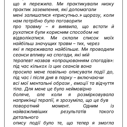
що я пережила. Ми практикували низку
практик заземлення, які допомагали
мені залишатися «присутньо.» щоразу, коли
нам потрібно було поговорити
про травму – я виявила, що встати й
рухатися були корисним способом не
відволікатися. Ми склали список моїх
найбільш значущих травм – тих, через
які я переживала найбільше. Ми проводили
сеанси впливу на спогади, які мій
терапевт назвав «опрацюванням спогадів»:
під час кількох із цих сеансів вона
просила мене повільно описувати події до,
під час і після дня в парку – включаючи
всі мої ментальні образи , емоції та відчуття
тіла. Для мене це було неймовірно
боляче, але коли я розмірковувала
наприкінці терапії, я зрозуміла, що це був
поворотний момент. Одним із
найважливіших результатів такого
детального
опису події було те, що тепер я змогла