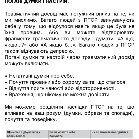
ПОГАНІ ДУМКИ І НАСТРІЙ.
Травматичний досвід має потужний вплив на те, як
ми мислимо. Багато людей з ПТСР звинувачують
себе у тому, що відбулося навіть якщо це була не
їхня провина. Або ви можете відтворювати
фрагменти травматичного досвіду і думати: «А що,
якщо…?» або «А якщо б…». Багато людей з ПТСР
також відчувають депресію.
Погані думки та настрій через травматичний досвід
можуть включати:
• Негативні думки про себе.
• Почуття провини або сорому за те, що сталося.
• Відчуття пригніченості або відстороненості.
• Враження, що нікому не можна довіряти.
Ми можемо розділити наслідки ПТСР на те, що
впливає на ваш розум (думки, образи та спогади),
почуття та поведінку.