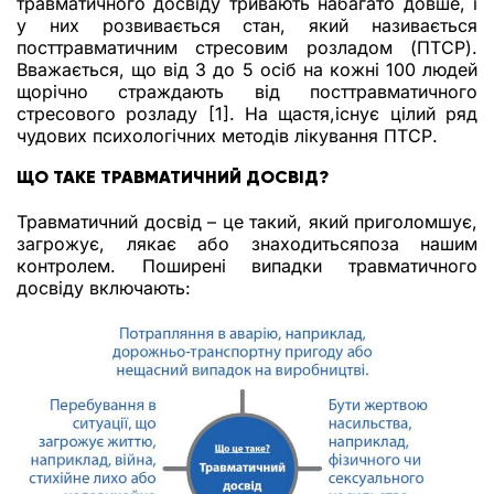
травматичного досвіду тривають набагато довше, і
у них розвивається стан, який називається
посттравматичним стресовим розладом (ПТСР).
Вважається, що від 3 до 5 осіб на кожні 100 людей
щорічно страждають від посттравматичного
стресового розладу [1]. На щастя,існує цілий ряд
чудових психологічних методів лікування ПТСР.
ЩО ТАКЕ ТРАВМАТИЧНИЙ ДОСВІД?
Травматичний досвід – це такий, який приголомшує,
загрожує, лякає або знаходитьсяпоза нашим
контролем. Поширені випадки травматичного
досвіду включають: