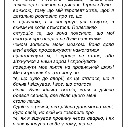
телевізор і засинав на дивані. Терапія була
важкою, тому що мій терапевт хотів, щоб я
детально розповіла про те, що
я відчуваю, і я повернув усі почуття, з
якими не хотів стикатися. Полегшило
ситуацію те, що вона пояснила, що мої
спогади про аварію не були належним
чином записані моїм мозком. Вона дала
мені вибір: продовжувати намагатися
відштовхнути їх, і краще не стане, або
зіткнутися з ними зараз і спробувати
повернути моє життя на правильний шлях!
Ми витратили багато часу на
те, що було до аварії, як це сталося, що я
бачив і відчував, і все, що сталося
після. Було кілька тижнів, коли я дійсно
боявся сеансів, але після цього мені
стало легше.
Однією з речей, яка дійсно допомогла мені,
була сесія, на якій ми говорили про
те, як я відчував провину через аварію, і як
я звинувачував себе у тому, що не