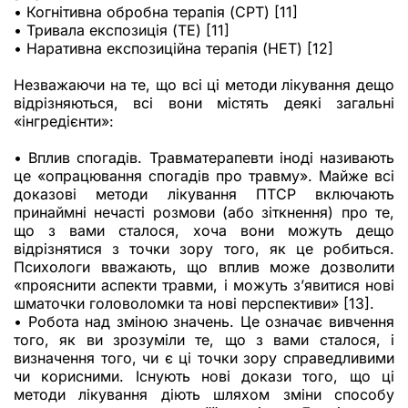
• Когнітивна обробна терапія (CPT) [11]
• Тривала експозиція (ТE) [11]
• Наративна експозиційна терапія (НЕТ) [12]
Незважаючи на те, що всі ці методи лікування дещо
відрізняються, всі вони містять деякі загальні
«інгредієнти»:
• Вплив спогадів. Травматерапевти іноді називають
це «опрацювання спогадів про травму». Майже всі
доказові методи лікування ПТСР включають
принаймні нечасті розмови (або зіткнення) про те,
що з вами сталося, хоча вони можуть дещо
відрізнятися з точки зору того, як це робиться.
Психологи вважають, що вплив може дозволити
«прояснити аспекти травми, і можуть з’явитися нові
шматочки головоломки та нові перспективи» [13].
• Робота над зміною значень. Це означає вивчення
того, як ви зрозуміли те, що з вами сталося, і
визначення того, чи є ці точки зору справедливими
чи корисними. Існують нові докази того, що ці
методи лікування діють шляхом зміни способу