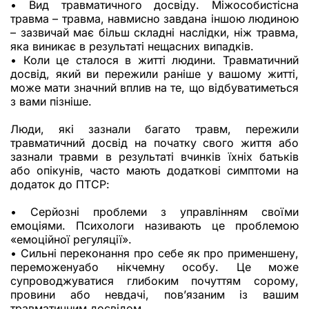
• Вид травматичного досвіду. Міжособистісна
травма – травма, навмисно завдана іншою людиною
– зазвичай має більш складні наслідки, ніж травма,
яка виникає в результаті нещасних випадків.
• Коли це сталося в житті людини. Травматичний
досвід, який ви пережили раніше у вашому житті,
може мати значний вплив на те, що відбуватиметься
з вами пізніше.
Люди, які зазнали багато травм, пережили
травматичний досвід на початку свого життя або
зазнали травми в результаті вчинків їхніх батьків
або опікунів, часто мають додаткові симптоми на
додаток до ПТСР:
• Серйозні проблеми з управлінням своїми
емоціями. Психологи називають це проблемою
«емоційної регуляції».
• Сильні переконання про себе як про применшену,
переможенуабо нікчемну особу. Це може
супроводжуватися глибоким почуттям сорому,
провини або невдачі, пов’язаним із вашим
травматичним досвідом.