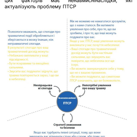
цих факторів має ненавмиснінаслідки, які
актуалізують проблему ПТСР