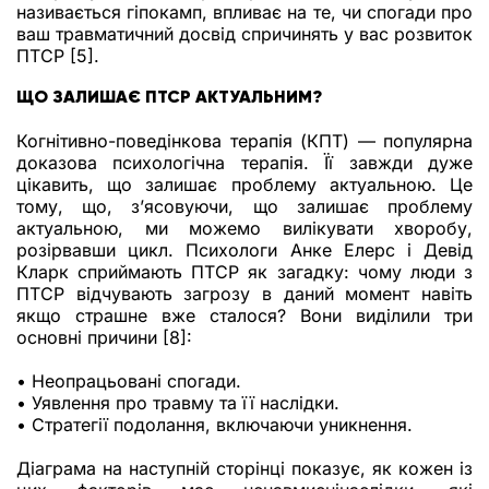
називається гіпокамп, впливає на те, чи спогади про
ваш травматичний досвід спричинять у вас розвиток
ПТСР [5].
ЩО ЗАЛИШАЄ ПТСР АКТУАЛЬНИМ?
Когнітивно-поведінкова терапія (КПТ) — популярна
доказова психологічна терапія. Її завжди дуже
цікавить, що залишає проблему актуальною. Це
тому, що, з’ясовуючи, що залишає проблему
актуальною, ми можемо вилікувати хворобу,
розірвавши цикл. Психологи Анке Елерс і Девід
Кларк сприймають ПТСР як загадку: чому люди з
ПТСР відчувають загрозу в даний момент навіть
якщо страшне вже сталося? Вони виділили три
основні причини [8]:
• Неопрацьовані спогади.
• Уявлення про травму та її наслідки.
• Стратегії подолання, включаючи уникнення.
Діаграма на наступній сторінці показує, як кожен із