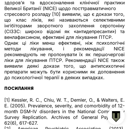
здоров’я та вдосконалення клінічної практики
Великої Британії (NICE) щодо посттравматичного
стресового розладу [10] виявили, що є докази того,
що клас ліків, які називаються селективними
інгібіторами зворотного захоплення серотоніну
(СІЗЗС: широко відомі як «антидепресанти») та
венлафаксином, ефективні для лікування ПТСР.
Однак ці ліки менш ефективні, ніж психологічні
методи лікування, і рекомендації NICE
рекомендують не пропонувати їх як першочергові
ліки для лікування ПТСР. Рекомендації NICE також
виявили деякі докази того, що антипсихотичні
препарати можуть бути корисними як доповнення
до психологічної терапії в деяких випадках.
ПОСИЛАННЯ
[1] Kessler, R. C., Chiu, W. T., Demler, O., & Walters, E.
E. (2005). Prevalence, severity, and comorbidity of 12-
month DSM-IV disorders in the National Comorbidity
Survey Replication. Archives of General Psychiatry,
62(6), 617-627.
[2] American Psychiatric Association. (2013).