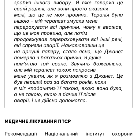
зробив іншого вибору. Я вже говорив це
своїй родині, але вони просто сказали
мені, що це не моя провина. Терапія була
іншою – мій терапевт змусив мене
перерахувати всі причини, чому я вважав,
що це моя провина, але потім
продовжував перераховувати всі інші речі,
які сприяли аварії. Намалювавши це
на аркуші паперу, стало ясно, що Джанет
померла з багатьох причин. Я дуже
пам’ятаю той сеанс. Звучить божевільно,
але мій терапевт також попросив
мене уявити, як я розмовляю з Джанет. Це
був перший раз за багато років, коли
я міг «побачити» її такою, якою вона була,
а не такою, якою я бачив її після
аварії, і це дійсно допомогло.
МЕДИЧНЕ ЛІКУВАННЯ ПТСР
Рекомендації Національний інститут охорони