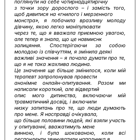
поглянути на себе чотирнадцятирічну
з точки зору дорослого – і замість того,
щоб дивитися на «гнилого і мерзенного
монстра», я побачила вразливу молоду
дівчину, якою легко маніпулювати
через те, що я вважала приємною увагою,
але тепер я знала, що це навмиснк
залицяння. Спостерігаючи за собою
молодою із співчуттям, я змінила деякі
важливі значення – я почала думати про те,
що я не така жахлива людина.
Це значення ще більше змінилося, коли мій
терапевт запропонував провести
анонімне онлайн-опитування. Разом ми
написали короткий, але відвертий
опис мого дитинства, включаючи мій
травматичний досвід, і включили
низку запитань про те, що люди думають
про мене. Я насправді очікувала,
що більше половини людей, які взяли участь
у опитуванні, вважатимуть мене
винною, і була шокованою, коли всі
респонденти звинуватили нападника в