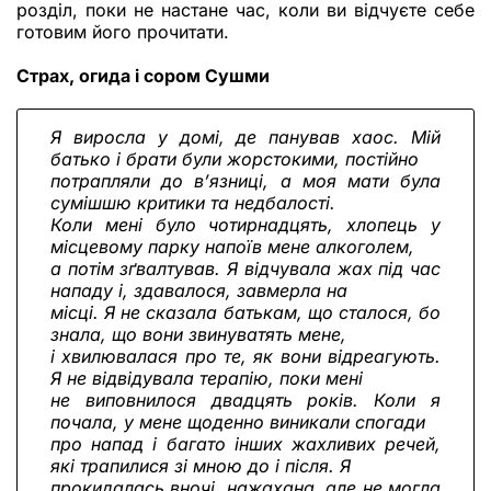
розділ, поки не настане час, коли ви відчуєте себе
готовим його прочитати.
Страх, огида і сором Сушми
Я виросла у домі, де панував хаос. Мій
батько і брати були жорстокими, постійно
потрапляли до в’язниці, а моя мати була
сумішшю критики та недбалості.
Коли мені було чотирнадцять, хлопець у
місцевому парку напоїв мене алкоголем,
а потім зґвалтував. Я відчувала жах під час
нападу і, здавалося, завмерла на
місці. Я не сказала батькам, що сталося, бо
знала, що вони звинуватять мене,
і хвилювалася про те, як вони відреагують.
Я не відвідувала терапію, поки мені
не виповнилося двадцять років. Коли я
почала, у мене щоденно виникали спогади
про напад і багато інших жахливих речей,
які трапилися зі мною до і після. Я
прокидалась вночі, нажахана, але не могла