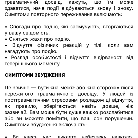
травматичний досвід, кажуть, що їм може
здаватися, наче події відбуваються знову і знову.
Симптоми повторного переживання включають:
• Спогади про подію, які засмучують, вторгаються
у вашу свідомість.
• Сняться жахи про подію.
• Відчуття фізичних реакцій у тілі, коли вам
нагадують про подію.
• Розлад особистості і відчуття відірваності від
теперішнього моменту.
СИМПТОМИ ЗБУДЖЕННЯ
Це звично — бути «на межі» або «на сторожі» після
пережитого травматичного досвіду. У людей із
посттравматичним стресовим розладом ці відчуття,
як правило, зберігаються навіть довше, ніж
зазвичай. Вам може бути дуже важко розслабитися
або ви можете помітити, що ваш сон порушений.
Симптоми збудження включають:
• Ви увесь час шукаєте небезпеку навколо.