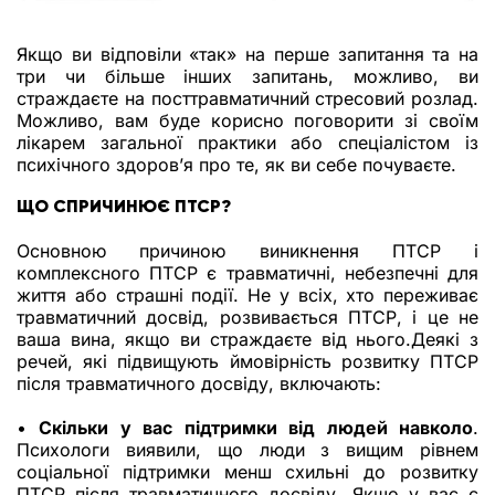
Якщо ви відповіли «так» на перше запитання та на
три чи більше інших запитань, можливо, ви
страждаєте на посттравматичний стресовий розлад.
Можливо, вам буде корисно поговорити зі своїм
лікарем загальної практики або спеціалістом із
психічного здоров’я про те, як ви себе почуваєте.
ЩО СПРИЧИНЮЄ ПТСР?
Основною причиною виникнення ПТСР і
комплексного ПТСР є травматичні, небезпечні для
життя або страшні події. Не у всіх, хто переживає
травматичний досвід, розвивається ПТСР, і це не
ваша вина, якщо ви страждаєте від нього.Деякі з
речей, які підвищують ймовірність розвитку ПТСР
після травматичного досвіду, включають:
•
Скільки у вас підтримки від людей навколо
.
Психологи виявили, що люди з вищим рівнем
соціальної підтримки менш схильні до розвитку
ПТСР після травматичного досвіду. Якщо у вас є