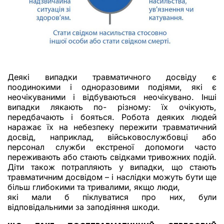
Деякі випадки травматичного досвіду є
поодинокими і одноразовими подіями, які є
неочікуваними і відбуваються неочікувано. Інші
випадки лякають по- різному: їх очікують,
передбачають і бояться. Робота деяких людей
наражає їх на небезпеку пережити травматичний
досвід, наприклад, військовослужбовці або
персонал служби екстреної допомоги часто
переживають або стають свідками тривожних подій.
Діти також потрапляють у випадки, що стають
травматичним досвідом – і наслідки можуть бути ще
більш глибокими та тривалими, якщо люди,
які мали б піклуватися про них, були
відповідальними за заподіяння шкоди.