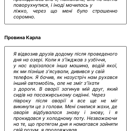
поворухнутися, і іноді мочилась у
ліжко, через що мені було страшенно
соромно.
Провина Карла
Я відвозив друзів додому після проведеного
дня на озері. Коли я з’їжджав з узбіччя,
у нас взрізалася інша машина, водій якої,
як ми пізніше з’ясували, дивився у свій
телефон. Я бачив, як назустріч нам рухався
інший автомобіль, але не зміг з’їхати
з дороги. В аварії загинув мій друг, який
сидів на пасажирському сидінні. Через
півроку після аварії я все ще не міг
викинути це з голови. Мені снилися жахи, де
аварія відбувалася знову і знову, і я
прокидався у холодному поту. Незважаючи
на те, що протягом дня я намагався зайняти
свій розум, я продовжував