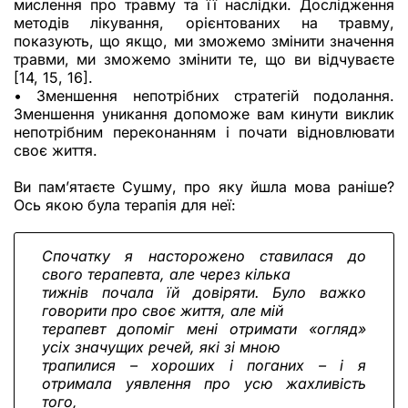
мислення про травму та її наслідки. Дослідження
методів лікування, орієнтованих на травму,
показують, що якщо, ми зможемо змінити значення
травми, ми зможемо змінити те, що ви відчуваєте
[14, 15, 16].
• Зменшення непотрібних стратегій подолання.
Зменшення уникання допоможе вам кинути виклик
непотрібним переконанням і почати відновлювати
своє життя.
Ви пам’ятаєте Сушму, про яку йшла мова раніше?
Ось якою була терапія для неї:
Спочатку я насторожено ставилася до
свого терапевта, але через кілька
тижнів почала їй довіряти. Було важко
говорити про своє життя, але мій
терапевт допоміг мені отримати «огляд»
усіх значущих речей, які зі мною
трапилися – хороших і поганих – і я
отримала уявлення про усю жахливість
того,