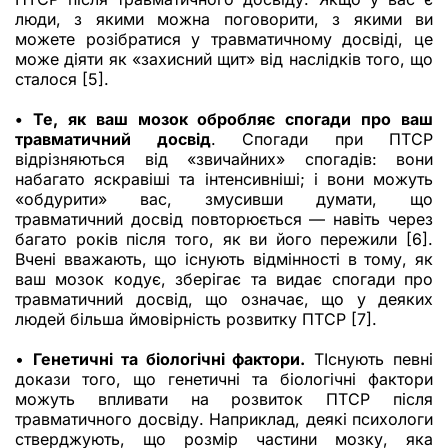
люди, з якими можна поговорити, з якими ви
можете розібратися у травматичному досвіді, це
може діяти як «захисний щит» від наслідків того, що
сталося [5].
• Те, як ваш мозок обробляє спогади про ваш
травматичний досвід
. Спогади при ПТСР
відрізняються від «звичайних» спогадів: вони
набагато яскравіші та інтенсивніші; і вони можуть
«обдурити» вас, змусивши думати, що
травматичний досвід повторюється — навіть через
багато років після того, як ви його пережили [6].
Вчені вважають, що існують відмінності в тому, як
ваш мозок кодує, зберігає та видає спогади про
травматичний досвід, що означає, що у деяких
людей більша ймовірність розвитку ПТСР [7].
•
Генетичні та біологічні фактори.
TІснують певні
докази того, що генетичні та біологічні фактори
можуть впливати на розвиток ПТСР після
травматичного досвіду. Наприклад, деякі психологи
стверджують, що розмір частини мозку, яка