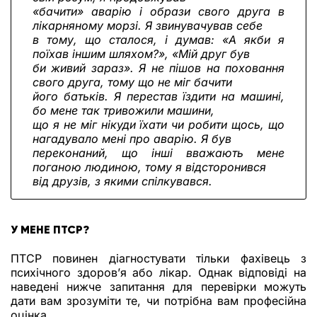
«бачити» аварію і образи свого друга в
лікарняному морзі. Я звинувачував себе
в тому, що сталося, і думав: «А якби я
поїхав іншим шляхом?», «Мій друг був
би живий зараз». Я не пішов на поховання
свого друга, тому що не міг бачити
його батьків. Я перестав їздити на машині,
бо мене так тривожили машини,
що я не міг нікуди їхати чи робити щось, що
нагадувало мені про аварію. Я був
переконаний, що інші вважають мене
поганою людиною, тому я відсторонився
від друзів, з якими спілкувався.
У МЕНЕ ПТСР?
ПТСР повинен діагностувати тільки фахівець з
психічного здоров’я або лікар. Однак відповіді на
наведені нижче запитання для перевірки можуть
дати вам зрозуміти те, чи потрібна вам професійна
оцінка.