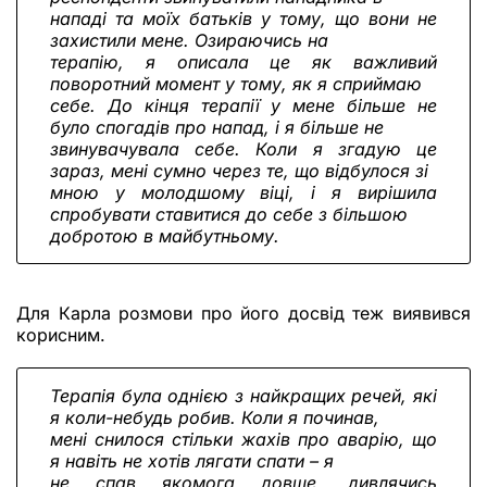
нападі та моїх батьків у тому, що вони не
захистили мене. Озираючись на
терапію, я описала це як важливий
поворотний момент у тому, як я сприймаю
себе. До кінця терапії у мене більше не
було спогадів про напад, і я більше не
звинувачувала себе. Коли я згадую це
зараз, мені сумно через те, що відбулося зі
мною у молодшому віці, і я вирішила
спробувати ставитися до себе з більшою
добротою в майбутньому.
Для Карла розмови про його досвід теж виявився
корисним.
Терапія була однією з найкращих речей, які
я коли-небудь робив. Коли я починав,
мені снилося стільки жахів про аварію, що
я навіть не хотів лягати спати – я
не спав якомога довше, дивлячись