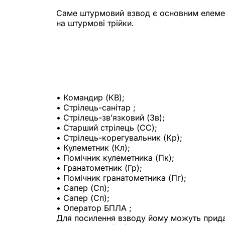
Саме штурмовий взвод є основним елемен
на штурмові трійки.
• Командир (КВ);
• Стрілець-санітар ;
• Стрілець-зв’язковий (Зв);
• Старший стрілець (СС);
• Стрілець-корегувальник (Кр);
• Кулеметник (Кл);
• Помічник кулеметника (Пк);
• Гранатометник (Гр);
• Помічник гранатометника (Пг);
• Сапер (Сп);
• Сапер (Сп);
• Оператор БПЛА ;
Для посилення взводу йому можуть придав