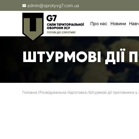
admin@sprotyvg7.com.ua
Про нас
Новини
Навч
ШТУРМОВІ ДІЇ 
Головна
Розвідувальна підготовка
Штурмові дії противника у л