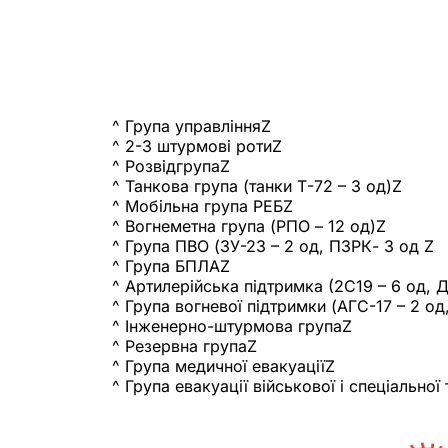
^ Група управлінняZ
^ 2-3 штурмові ротиZ
^ РозвідгрупаZ
^ Танкова група (танки Т-72 – 3 од)Z
^ Мобільна група РЕБZ
^ Вогнеметна група (РПО – 12 од)Z
^ Група ПВО (ЗУ-23 – 2 од, ПЗРК- 3 од Z
^ Група БПЛАZ
^ Артилерійська підтримка (2С19 – 6 од, Д
^ Група вогневої підтримки (АГС-17 – 2 од
^ Інженерно-штурмова групаZ
^ Резервна групаZ
^ Група медичної евакуаціїZ
^ Група евакуації військової і спеціальної 