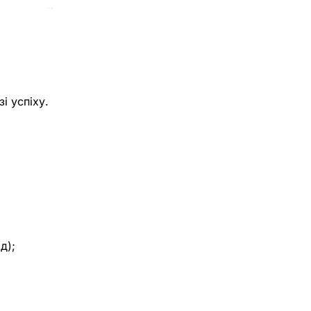
і успіху.
д);