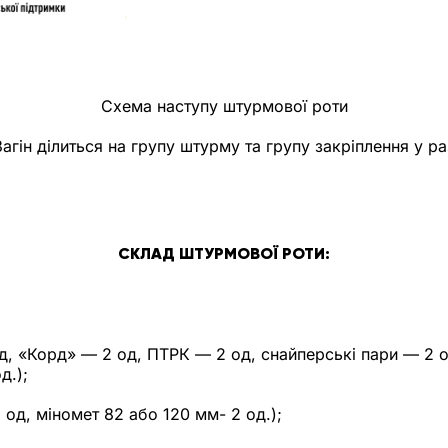
Схема наступу штурмової роти
гін ділиться на групу штурму та групу закріплення у раз
СКЛАД ШТУРМОВОЇ РОТИ:
д, «Корд» — 2 од, ПТРК — 2 од, снайперські пари — 2 о
д.);
 од, міномет 82 або 120 мм- 2 од.);