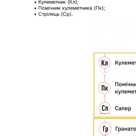
• Кулеметник (Кл);
• Помічник кулеметника (Пк);
• Стрілець (Ср).