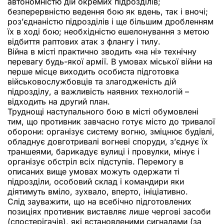
автономністю дій окремих підрозділів;
безперервністю ведення бою як вдень, так і вночі;
роз’єднаністю підрозділів і ще більшим дробленням
їх в ході бою; необхідністю ешелонування з метою
відбиття раптових атак з флангу і тилу.
Війна в місті практично зводить «на ні» технічну
перевагу будь-якої армії. В умовах міської війни на
перше місце виходить особиста підготовка
військовослужбовців та злагодженість дій
підрозділу, а важливість наявних технологій –
відходить на другий план.
Труднощі наступального бою в місті обумовлені
тим, що противник завчасно готує місто до тривалої
оборони: організує систему вогню, зміцнює будівлі,
обладнує довготривалі вогневі споруди, з’єднує їх
траншеями, барикадує вулиці і провулки, мінує і
організує обстріл всіх підступів. Перемогу в
описаних вище умовах можуть одержати ті
підрозділи, особовий склад і командири яки
діятимуть вміло, зухвало, вперто, ініціативно.
Слід зауважити, що на всебічно підготовлених
позиціях противник виставляє лише чергові засоби
(спостерігачів), які встановленими сигналами (за