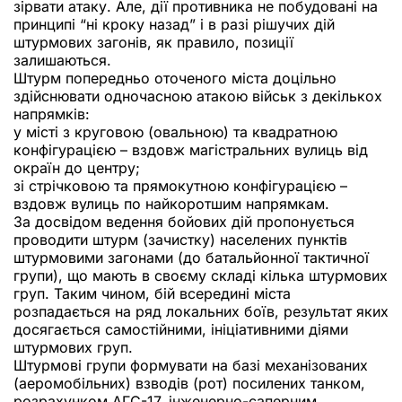
зірвати атаку. Але, дії противника не побудовані на
принципі “ні кроку назад” і в разі рішучих дій
штурмових загонів, як правило, позиції
залишаються.
Штурм попередньо оточеного міста доцільно
здійснювати одночасною атакою військ з декількох
напрямків:
у місті з круговою (овальною) та квадратною
конфігурацією – вздовж магістральних вулиць від
окраїн до центру;
зі стрічковою та прямокутною конфігурацією –
вздовж вулиць по найкоротшим напрямкам.
За досвідом ведення бойових дій пропонується
проводити штурм (зачистку) населених пунктів
штурмовими загонами (до батальйонної тактичної
групи), що мають в своєму складі кілька штурмових
груп. Таким чином, бій всередині міста
розпадається на ряд локальних боїв, результат яких
досягається самостійними, ініціативними діями
штурмових груп.
Штурмові групи формувати на базі механізованих
(аеромобільних) взводів (рот) посилених танком,
розрахунком АГС-17, інженерно-саперним