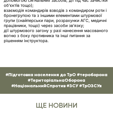
допомогою сигнальних засобів, дії під час зачистки
об’єктів тощо);
взаємодія командирів взводів з командиром роти і
бронегрупою та з іншими елементами штурмової
групи (снайперськи пари, розрахунки АГС, медичні
працівники, тощо) через засоби зв’язку;
дії штурмового загону у разі нанесення масованого
вогню з боку противника та інші питання за
рішенням інструктора.
#Підготовка населення до ТрО #тероборона
#ТериторіальнаОборона
#НаціональнийСпротив #ЗСУ #ТрОЗСУя
ЩЕ НОВИНИ