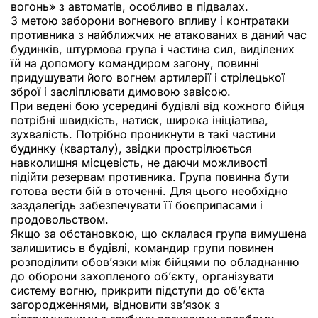
вогонь» з автоматів, особливо в підвалах.
З метою заборони вогневого впливу і контратаки
противника з найближчих не атакованих в даний час
будинків, штурмова група і частина сил, виділених
їй на допомогу командиром загону, повинні
придушувати його вогнем артилерії і стрілецької
зброї і засліплювати димовою завісою.
При ведені бою усередині будівлі від кожного бійця
потрібні швидкість, натиск, широка ініціатива,
зухвалість. Потрібно проникнути в такі частини
будинку (кварталу), звідки прострілюється
навколишня місцевість, не даючи можливості
підійти резервам противника. Група повинна бути
готова вести бій в оточенні. Для цього необхідно
заздалегідь забезпечувати її боєприпасами і
продовольством.
Якщо за обстановкою, що склалася група вимушена
залишитись в будівлі, командир групи повинен
розподілити обов’язки між бійцями по обладнанню
до оборони захопленого об’єкту, організувати
систему вогню, прикрити підступи до об’єкта
загородженнями, відновити зв’язок з