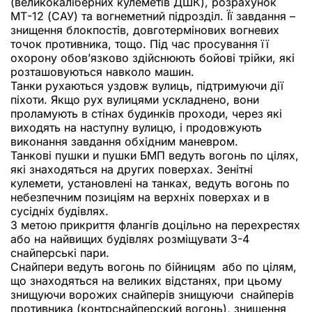
(великокаліберних кулеметів ДШК), розрахунок
МТ-12 (САУ) та вогнеметний підрозділ. Її завдання –
знищення блокпостів, довготермінових вогневих
точок противника, тощо. Під час просування її
охорону обов’язково здійснюють бойові трійки, які
розташовуються навколо машин.
Танки рухаються уздовж вулиць, підтримуючи дії
піхоти. Якщо рух вулицями ускладнено, вони
проламують в стінах будинків проходи, через які
виходять на наступну вулицю, і продовжують
виконання завдання обхідним маневром.
Танкові пушки и пушки БМП ведуть вогонь по цілях,
які знаходяться на других поверхах. Зенітні
кулемети, установлені на танках, ведуть вогонь по
небезпечним позиціям на верхніх поверхах и в
сусідніх будівлях.
З метою прикриття флангів доцільно на перехрестях
або на найвищих будівлях розміщувати 3-4
снайперські пари.
Снайпери ведуть вогонь по бійницям або по цілям,
що знаходяться на великих відстанях, при цьому
знищуючи ворожих снайперів знищуючи снайперів
противника (контрснайперский вогонь), знищення