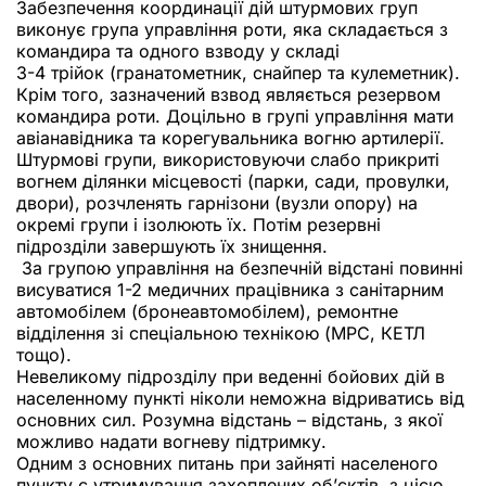
Забезпечення координації дій штурмових груп
виконує група управління роти, яка складається з
командира та одного взводу у складі
3-4 трійок (гранатометник, снайпер та кулеметник).
Крім того, зазначений взвод являється резервом
командира роти. Доцільно в групі управління мати
авіанавідника та корегувальника вогню артилерії.
Штурмові групи, використовуючи слабо прикриті
вогнем ділянки місцевості (парки, сади, провулки,
двори), розчленять гарнізони (вузли опору) на
окремі групи і ізолюють їх. Потім резервні
підрозділи завершують їх знищення.
За групою управління на безпечній відстані повинні
висуватися 1-2 медичних працівника з санітарним
автомобілем (бронеавтомобілем), ремонтне
відділення зі спеціальною технікою (МРС, КЕТЛ
тощо).
Невеликому підрозділу при веденні бойових дій в
населенному пункті ніколи неможна відриватись від
основних сил. Розумна відстань – відстань, з якої
можливо надати вогневу підтримку.
Одним з основних питань при зайняті населеного
пункту є утримування захоплених об’єктів, з цією