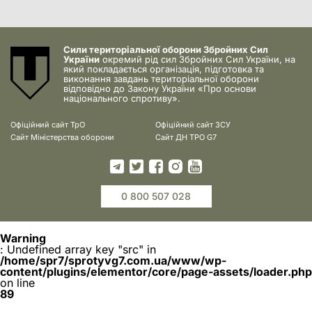
Сили територіальної оборони Збройних Сил
України
окремий рід сил Збройних Сил України, на
який покладається організація, підготовка та
виконання завдань територіальної оборони
відповідно до Закону України «Про основи
національного спротиву».
Офіційний сайт ТрО
Офіційний сайт ЗСУ
Сайт Міністерства оборони
Сайт ДН ТРО G7
0 800 507 028
Warning
: Undefined array key "src" in
/home/spr7/sprotyvg7.com.ua/www/wp-
content/plugins/elementor/core/page-assets/loader.php
on line
89