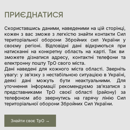
своїх
став 
«Кома
ПРИЄДНАТИСЯ
[…]
Скориставшись даними, наведеними на цій сторінці,
кожен з вас зможе з легкістю знайти контакти Сил
територіальної оборони Збройних сил України у
своєму регіоні. Відповідні дані відкриються при
натисканні на конкретну область на карті. Так ви
зможете дізнатися адресу, контактні телефони та
електронну пошту ТрО свого міста.
Дані наведені для кожного міста області. Зверніть
увагу: у зв’язку з нестабільною ситуацією в Україні,
деякі дані можуть бути неактуальними. Для
уточнення інформації рекомендуємо зв’язатися з
представниками ТрО своєї області (району) за
телефоном або звернутись на гарячу лінію Сил
територіальної оборони Збройних Сил України.
Знайти своє ТрО →