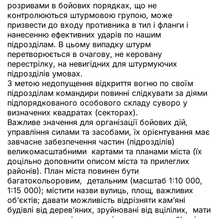
розривами в бойових порядках, що не
контролюються штурмовою групою, може
призвести до входу противника в тил і фланги і
нанесенню ефективних ударів по нашим
підрозділам. В цьому випадку штурм
перетворюється в очагову, не керовану
перестрілку, на невигідних для штурмуючих
підрозділів умовах.
З метою недопущення відкриття вогню по своїм
підрозділам командири повинні слідкувати за діями
підпорядкованого особового складу суворо у
визначених квадратах (секторах).
Важливе значення для організації бойових дій,
управління силами та засобами, їх орієнтування має
завчасне забезпечення частин (підрозділів)
великомасштабними картами та планами міста (їх
доцільно доповнити описом міста та прилеглих
районів). План міста повинен бути
багатокольоровим, детальним (масштаб 1:10 000,
1:15 000); містити назви вулиць, площ, важливих
об’єктів; давати можливість відрізняти кам’яні
будівлі від дерев’яних, зруйновані від вцілілих, мати