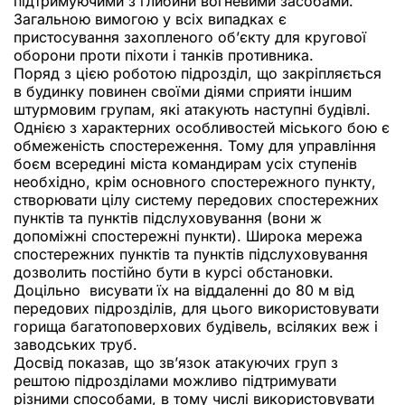
підтримуючими з глибини вогневими засобами.
Загальною вимогою у всіх випадках є
пристосування захопленого об’єкту для кругової
оборони проти піхоти і танків противника.
Поряд з цією роботою підрозділ, що закріпляється
в будинку повинен своїми діями сприяти іншим
штурмовим групам, які атакують наступні будівлі.
Однією з характерних особливостей міського бою є
обмеженість спостереження. Тому для управління
боєм всередині міста командирам усіх ступенів
необхідно, крім основного спостережного пункту,
створювати цілу систему передових спостережних
пунктів та пунктів підслуховування (вони ж
допоміжні спостережні пункти). Широка мережа
спостережних пунктів та пунктів підслуховування
дозволить постійно бути в курсі обстановки.
Доцільно висувати їх на віддаленні до 80 м від
передових підрозділів, для цього використовувати
горища багатоповерхових будівель, всіляких веж і
заводських труб.
Досвід показав, що зв’язок атакуючих груп з
рештою підрозділами можливо підтримувати
різними способами, в тому числі використовувати