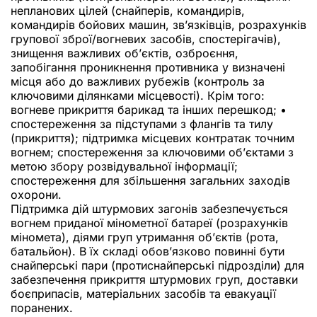
непланових цілей (снайперів, командирів,
командирів бойових машин, зв’язківців, розрахунків
групової зброї/вогневих засобів, спостерігачів),
знищення важливих об’єктів, озброєння,
запобігання проникнення противника у визначені
місця або до важливих рубежів (контроль за
ключовими ділянками місцевості). Крім того:
вогневе прикриття барикад та інших перешкод; •
спостереження за підступами з флангів та тилу
(прикриття); підтримка місцевих контратак точним
вогнем; спостереження за ключовими об’єктами з
метою збору розвідувальної інформації;
спостереження для збільшення загальних заходів
охорони.
Підтримка дій штурмових загонів забезпечується
вогнем приданої мінометної батареї (розрахунків
міномета), діями груп утримання об’єктів (рота,
батальйон). В їх складі обов’язково повинні бути
снайперські пари (протиснайперські підрозділи) для
забезпечення прикриття штурмових груп, доставки
боєприпасів, матеріальних засобів та евакуації
поранених.