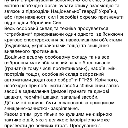
метою необхідно організувати стійку взаємодію та
зв’язок з підрозділи Національної гвардії України,
або (при наявності сил і засобів) окремо призначати
підрозділи Збройних Сил.
Весь особовий склад та техніка просувається
“стрибками” прикриваючи один одного, здійснюючи
кругове спостереження за навколишніми об’єктами
(будівлями, укріпрайонами тощо) та знищення
виявленого противника.
Доцільно всьому особовому складу та на все
озброєння мати збільшений запас боєприпасів
(гранат (в тому числі протитанкових), набоїв, мін,
пострілів тощо), особовий склад озброєний
автоматами додатково озброїти ГП-25. Крім того,
необхідно при собі мати засоби збільшений запас
засобів задимлення (димові гранати та димові
шашки), термітні шашки, запальні засоби.
Дії в місті повинні бути сплановані за принципом
знищення-зачистка- закріплення.
Разом з тим, рух тільки по вулицям не є вірною
тактикою дій, яка з великою імовірністю може
призвести до великих втрат. Просування з