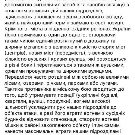
допомогою сигнальних засобів та засобів зв’язку) з
початком активних дій наших підрозділів,
здійснюють оповіщення решти особового складу,
який в найкоротший термін займають свої позиції.
Крім того, міста в південно-східних регіонах України
тісно примикають один до одного, створюючи
таким чином єдиний розтягнутий в довжину та
ширину мегаполіс з великою кількістю старих міст
(центрів), нових міст (передмість), з великою
кількістю вузьких і кривих вулиць, які розходяться
в різні боки і перетинаються з такими ж вузькими,
кривими провулками та широкими вулицями.
Передмістя часто розділені між собою не великими
лісами, озерами, річками, парками або лугами.
Тактика противника в міському бою зводиться до
того, щоб утримувати позиції (укріплені будівлі,
квартали, вулиці, провулки), вогнем високої
щільності ускладнити рух наших підрозділів до
об’єкта атаки, в разі його втрати вогнем з сусідніх
будинків відновити становище, створити вогневі
мішки в районі захопленого об’єкту і тим самим
нанести максимальні втрати нашим підрозділам і