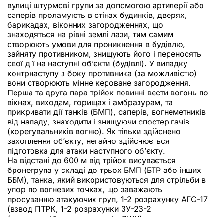
вулиці штурмові групи за допомогою артилерії або
саперів проламують в стінах будинків, дверях,
барикадах, віконних загородженнях, що
знаходяться на рівні землі лази, тим самим
створюють умови для проникнення в будівлю,
зайняту противником, знищують його і переносять
свої дії на наступні об’єкти (будівлі). У випадку
контрнаступу з боку противника (за можливістю)
вони створюють мінне кероване загородження.
Перша та друга пара трійок повинні вести вогонь по
вікнах, виходам, горищах і амбразурам, та
прикривати дії танків (БМП), саперів, вогнеметників
від нападу, знаходити і знищуючи спостерігачів
(корегувальників вогню). Як тільки здійснено
захоплення об’єкту, негайно здійснюється
підготовка для атаки наступного об’єкту.
На відстані до 600 м від трійок висувається
бронегрупа у складі до трьох БМП (БТР або інших
ББМ), танка, який використовуються для стрільби в
упор по вогневих точках, що заважають
просуванню атакуючих груп, 1-2 розрахунку АГС-17
(взвод ПТРК, 1-2 розрахунки ЗУ-23-2