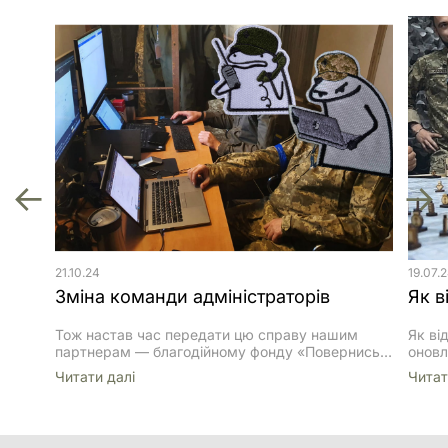
21.10.24
19.07.
Зміна команди адміністраторів
Тож настав час передати цю справу нашим
Як ві
партнерам — благодійному фонду «Повернись
оновл
живим», який відтепер буде опікуватись сайтом
випус
Читати далi
Читат
та соцмережами.
оновл
роти 
та он
тримі