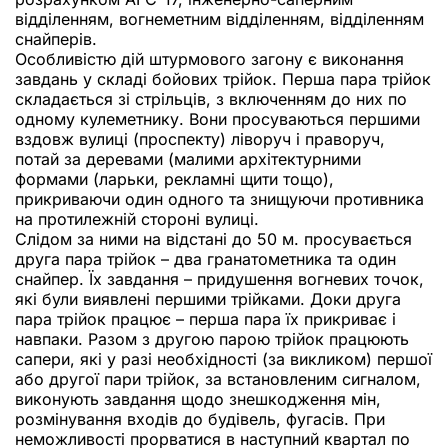
відділенням, вогнеметним відділенням, відділенням
снайперів.
Особливістю дій штурмового загону є виконання
завдань у складі бойових трійок. Перша пара трійок
складається зі стрільців, з включенням до них по
одному кулеметнику. Вони просуваються першими
вздовж вулиці (проспекту) ліворуч і праворуч,
потай за деревами (малими архітектурними
формами (ларьки, рекламні щити тощо),
прикриваючи один одного та знищуючи противника
на протилежній стороні вулиці.
Слідом за ними на відстані до 50 м. просувається
друга пара трійок – два гранатометника та один
снайпер. Їх завдання – придушення вогневих точок,
які були виявлені першими трійками. Доки друга
пара трійок працює – перша пара їх прикриває і
навпаки. Разом з другою парою трійок працюють
сапери, які у разі необхідності (за викликом) першої
або другої пари трійок, за встановленим сигналом,
виконують завдання щодо знешкодження мін,
розмінування входів до будівель, фугасів. При
неможливості прорватися в наступний квартал по