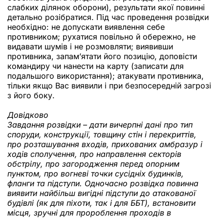
слабких ділянок оборони), результати якої повинні
детально розібратися. Під час проведення розвідки
необхідно: не допускати виявлення себе
противником; рухатися повільно й обережно, не
видавати шумів і не розмовляти; виявивши
противника, запам’ятати його позицію, доповісти
командиру чи нанести на карту (записати для
подальшого використання); атакувати противника,
тільки якщо Вас виявили і при безпосередній загрозі
з його боку.
Довідково
Завдання розвідки – дати вичерпні дані про тип
споруди, конструкції, товщину стін і перекриттів,
про розташування входів, прихованих амбразур і
ходів сполучення, про направлення секторів
обстрілу, про загородження перед опорним
пунктом, про вогневі точки сусідніх будинків,
фланги та підступи. Одночасно розвідка повинна
виявити найбільш вигідні підступи до атакованої
будівлі (як для піхоти, так і для ББТ), встановити
місця, зручні для пророблення проходів в