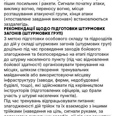
піших посильних і ракети. Сигнали початку атаки,
виклику вогню, переносу вогню, місце
розташування атакуючої групи, кінця атаки
(«поставлене завдання виконав») встановлюються
заздалегідь.
РЕКОМЕНДАЦІЇ ЩОДО ПІДГОТОВКИ ШТУРМОВИХ
ЗАГОНІВ (ШТУРМОВИХ ГРУП)
З метою підготовки особового складу та підрозділів
до дій у складі штурмових загонів (штурмових груп)
доцільно під час проведення заходів бойового
злагодження та безпосередньо на етапі підготовки
до штурму населеного пункту (під час відновлення
бойової здатності) організовувати тренування на
місцях, шляхом створення тренувальних
майданчиків або використовуючи місцеву
інфраструктуру (заводи, ферми, недобудовані
будівлі, тощо), які здійснювати під керівництвом
інструкторів (підготовлених офіцерів, що брали
участь у штурмі населених пунктів).
Під час тренувань відпрацьовувати питання:
злагодженості дій трійок та їх взаємодію з іншими
трійками (наведення на ціль, сигнали руками, за