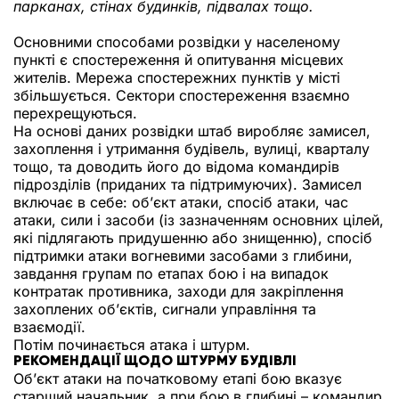
парканах, стінах будинків, підвалах тощо.
Основними способами розвідки у населеному
пункті є спостереження й опитування місцевих
жителів. Мережа спостережних пунктів у місті
збільшується. Сектори спостереження взаємно
перехрещуються.
На основі даних розвідки штаб виробляє замисел,
захоплення і утримання будівель, вулиці, кварталу
тощо, та доводить його до відома командирів
підрозділів (приданих та підтримуючих). Замисел
включає в себе: об’єкт атаки, спосіб атаки, час
атаки, сили і засоби (із зазначенням основних цілей,
які підлягають придушенню або знищенню), спосіб
підтримки атаки вогневими засобами з глибини,
завдання групам по етапах бою і на випадок
контратак противника, заходи для закріплення
захоплених об’єктів, сигнали управління та
взаємодії.
Потім починається атака і штурм.
РЕКОМЕНДАЦІЇ ЩОДО ШТУРМУ БУДІВЛІ
Об’єкт атаки на початковому етапі бою вказує
старший начальник, а при бою в глибині – командир