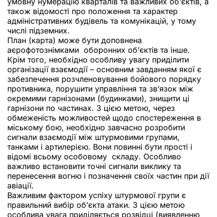
умовну нумерацію кварталів та важливих об’єктів, а
також відомості про положення та характер
адміністративних будівель та комунікацій, у тому
числі підземних.
План (карта) може бути доповнена
аєрофотознімками оборонних об’єктів та інше.
Крім того, необхідно особливу увагу приділити
організації взаємодії – основним завданням якої є
забезпечення розчленовування бойового порядку
противника, порушити управління та зв’язок між
окремими гарнізонами (будинками), знищити ці
гарнізони по частинах. З цією метою, через
обмеженість можливостей щодо спостереження в
міському бою, необхідно завчасно розробити
сигнали взаємодії між штурмовими групами,
танками і артилерією. Вони повинні бути прості і
відомі всьому особовому складу. Особливо
важливо встановити точні сигнали виклику та
перенесення вогню і позначення своїх частин при дії
авіації.
Важливим фактором успіху штурмової групи є
правильний вибір об’єкта атаки. З цією метою
особлива увага приділяється розвідці (виявленню