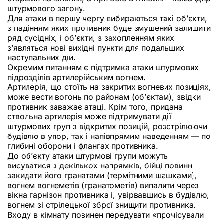
штурмового загону.
Для атаки в першу чергу вибираються такі об’єкти,
з падінням яких противник буде змушений залишити
ряд сусідніх, і об’єкти, з захопленням яких
з’являться нові вихідні пункти для подальших
наступальних дій.
Окремим питанням є підтримка атаки штурмових
підрозділів артилерійським вогнем.
Артилерія, що стоїть на закритих вогневих позиціях,
може вести вогонь по районам (об’єктам), звідки
противник заважає атаці. Крім того, придана
ствольна артилерія може підтримувати дії
штурмових груп з відкритих позицій, розстрілюючи
будівлю в упор, так і напівпрямим наведенням — по
глибині оборони і флангах противника.
До об’єкту атаки штурмові групи можуть
висуватися з декількох напрямків, бійці повинні
закидати його гранатами (термітними шашками),
вогнем вогнеметів (гранатометів) випалити через
вікна гарнізон противника і, увірвавшись в будівлю,
вогнем зі стрілецької зброї знищити противника.
Входу в кімнату повинен передувати «прочісували