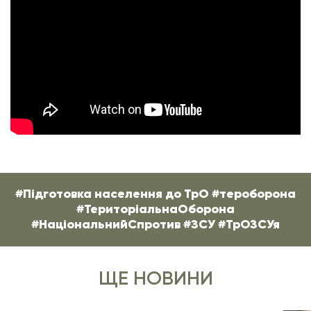
#Підготовка населення до ТрО #тероборона
#ТериторіальнаОборона
#НаціональнийСпротив #ЗСУ #ТрОЗСУя
ЩЕ НОВИНИ