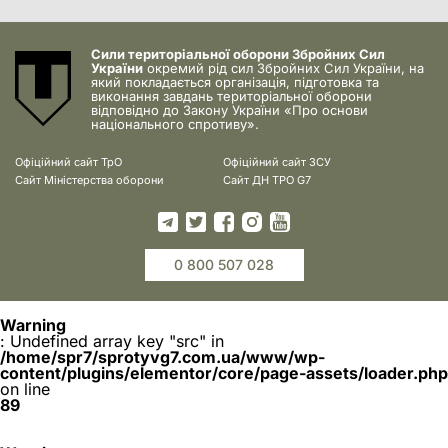
Сили територіальної оборони Збройних Сил
України
окремий рід сил Збройних Сил України, на
який покладається організація, підготовка та
виконання завдань територіальної оборони
відповідно до Закону України «Про основи
національного спротиву».
Офіційний сайт ТрО
Офіційний сайт ЗСУ
Сайт Міністерства оборони
Сайт ДН ТРО G7
0 800 507 028
Warning
: Undefined array key "src" in
/home/spr7/sprotyvg7.com.ua/www/wp-
content/plugins/elementor/core/page-assets/loader.php
on line
89