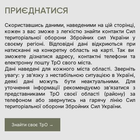
став 
«Кома
ПРИЄДНАТИСЯ
[…]
Скориставшись даними, наведеними на цій сторінці,
кожен з вас зможе з легкістю знайти контакти Сил
територіальної оборони Збройних сил України у
своєму регіоні. Відповідні дані відкриються при
натисканні на конкретну область на карті. Так ви
зможете дізнатися адресу, контактні телефони та
електронну пошту ТрО свого міста.
Дані наведені для кожного міста області. Зверніть
увагу: у зв’язку з нестабільною ситуацією в Україні,
деякі дані можуть бути неактуальними. Для
уточнення інформації рекомендуємо зв’язатися з
представниками ТрО своєї області (району) за
телефоном або звернутись на гарячу лінію Сил
територіальної оборони Збройних Сил України.
Знайти своє ТрО →