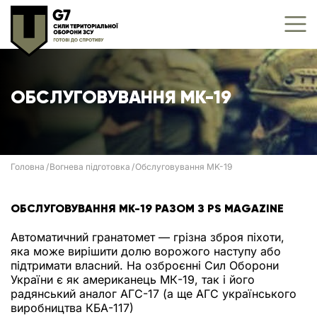
ОБСЛУГОВУВАННЯ MK-19
Головна
Вогнева підготовка
Обслуговування MK-19
ОБСЛУГОВУВАННЯ MK-19 РАЗОМ З PS MAGAZINE
Автоматичний гранатомет — грізна зброя піхоти,
яка може вирішити долю ворожого наступу або
підтримати власний. На озброєнні Сил Оборони
України є як американець МК-19, так і його
радянський аналог АГС-17 (а ще АГС українського
виробництва КБА-117)