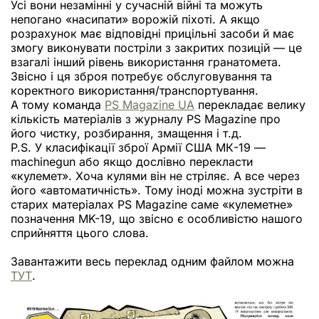
Усі вони незамінні у сучасній війні та можуть
непогано «насипати» ворожій піхоті. А якщо
розрахунок має відповідні прицільні засоби й має
змогу виконувати постріли з закритих позицій — це
взагалі інший рівень використання гранатомета.
Звісно і ця зброя потребує обслуговування та
коректного використання/транспортування.
А тому команда
PS Magazine UA
перекладає велику
кількість матеріалів з журналу PS Magazine про
його чистку, розбирання, змащення і т.д.
P.S. У класифікації зброї Армії США МК-19 —
machinegun або якщо дослівно перекласти
«кулемет». Хоча кулями він не стріляє. А все через
його «автоматичність». Тому іноді можна зустріти в
старих матеріалах PS Magazine саме «кулеметне»
позначення MK-19, що звісно є особливістю нашого
сприйняття цього слова.
Завантажити весь переклад одним файлом можна
ТУТ
.