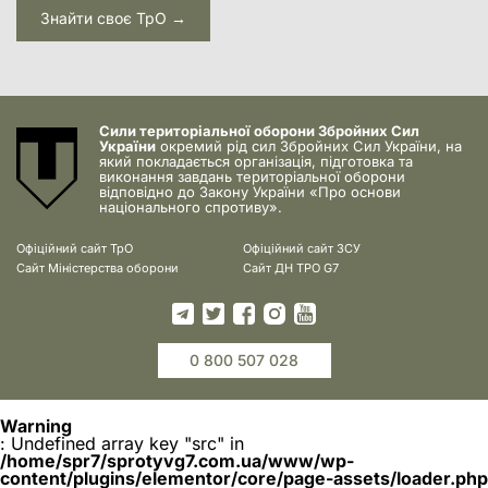
Знайти своє ТрО →
Сили територіальної оборони Збройних Сил
України
окремий рід сил Збройних Сил України, на
який покладається організація, підготовка та
виконання завдань територіальної оборони
відповідно до Закону України «Про основи
національного спротиву».
Офіційний сайт ТрО
Офіційний сайт ЗСУ
Сайт Міністерства оборони
Сайт ДН ТРО G7
0 800 507 028
Warning
: Undefined array key "src" in
/home/spr7/sprotyvg7.com.ua/www/wp-
content/plugins/elementor/core/page-assets/loader.php