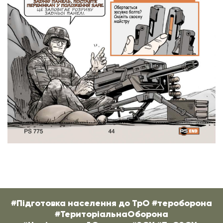
#Підготовка населення до ТрО #тероборона
#ТериторіальнаОборона