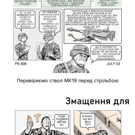
Перевіряємо ствол МК19 перед стрільбою